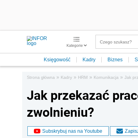
Kategorie
Księgowość
Kadry
Biznes
S
»
»
»
»
Strona główna
Kadry
HRM
Komunikacja
Jak pr
Jak przekazać prac
zwolnieniu?
Subskrybuj nas na Youtube
Zapisz