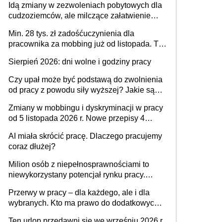
Idą zmiany w zezwoleniach pobytowych dla
dni od ustania stosunku pracy
cudzoziemców, ale milczące załatwienie
spraw przewidziano tylko dla wybranych
Min. 28 tys. zł zadośćuczynienia dla
pracownika za mobbing już od listopada. To
także nieuzasadniona krytyka i izolowanie z
Sierpień 2026: dni wolne i godziny pracy
zespołu
Czy upał może być podstawą do zwolnienia
od pracy z powodu siły wyższej? Jakie są
obowiązki pracodawcy
Zmiany w mobbingu i dyskryminacji w pracy
od 5 listopada 2026 r. Nowe przepisy 4
sierpnia zostały ogłoszone w Dzienniku
AI miała skrócić pracę. Dlaczego pracujemy
Ustaw
coraz dłużej?
Milion osób z niepełnosprawnościami to
niewykorzystany potencjał rynku pracy.
Problemem nie jest brak kandydatów,
Przerwy w pracy – dla każdego, ale i dla
dofinansowań czy refundacji, ale bariery po
wybranych. Kto ma prawo do dodatkowych
stronie systemu i świadomości
15 minut?
pracodawców [WYWIAD]
Ten urlop przedawni się we wrześniu 2026 r.