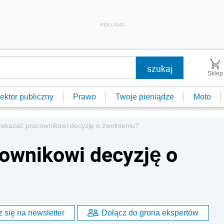
REKLAMA
Sklep
ektor publiczny
Prawo
Twoje pieniądze
Moto
zekazać pracownikowi decyzję o zwolnieniu?
ownikowi decyzję o
 się na newsletter
Dołącz do grona ekspertów