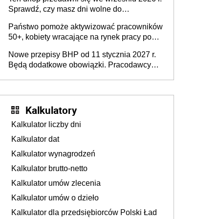
Sprawdź, czy masz dni wolne do
wykorzystania
Państwo pomoże aktywizować pracowników
50+, kobiety wracające na rynek pracy po
urodzeniu dzieci, osoby przewlekle chore i
Nowe przepisy BHP od 11 stycznia 2027 r.
osoby neuroatypowe. Powstanie Fundusz
Będą dodatkowe obowiązki. Pracodawcy
na rzecz Inkluzywności w Zatrudnianiu?
dostają czas na przygotowanie się do zmian
Kalkulatory
Kalkulator liczby dni
Kalkulator dat
Kalkulator wynagrodzeń
Kalkulator brutto-netto
Kalkulator umów zlecenia
Kalkulator umów o dzieło
Kalkulator dla przedsiębiorców Polski Ład