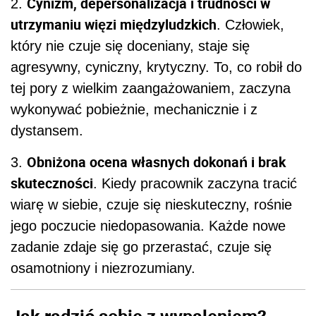
C
ynizm, depersonalizacja i trudności w
2.
utrzymaniu więzi międzyludzkich
. Człowiek,
który nie czuje się doceniany, staje się
agresywny, cyniczny, krytyczny. To, co robił do
tej pory z wielkim zaangażowaniem, zaczyna
wykonywać pobieżnie, mechanicznie i z
dystansem.
Obniżona ocena własnych dokonań i brak
3.
skuteczności
. Kiedy pracownik zaczyna tracić
wiarę w siebie, czuje się nieskuteczny, rośnie
jego poczucie niedopasowania. Każde nowe
zadanie zdaje się go przerastać, czuje się
osamotniony i niezrozumiany.
Jak radzić sobie z wypaleniem?