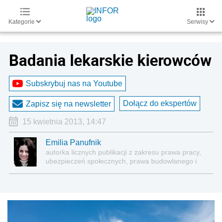
Kategorie
Serwisy
Badania lekarskie kierowców
Subskrybuj nas na Youtube
Dołącz do ekspertów
Zapisz się na newsletter
15 kwietnia 2013, 14:47
Emilia Panufnik
autorka licznych publikacji z zakresu prawa pracy,
ubezpieczeń społecznych, prawa budowlanego i
nieruchomości