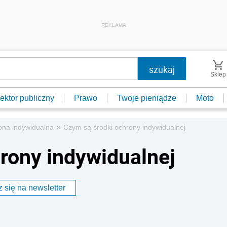
REKLAMA
Sklep
ektor publiczny
Prawo
Twoje pieniądze
Moto
»
ona indywidualna
Czym są środki ochrony indywidualnej
rony indywidualnej
 się na newsletter