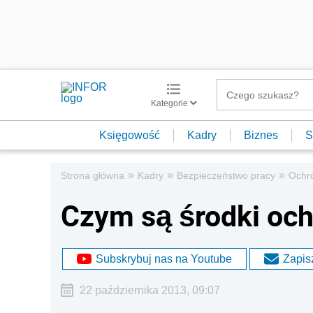
Kategorie
Księgowość
Kadry
Biznes
S
»
»
»
Strona główna
Kadry
Bezpieczeństwo pracy
Ochr
Czym są środki och
Subskrybuj nas na Youtube
Zapisz
22 października 2013, 09:07