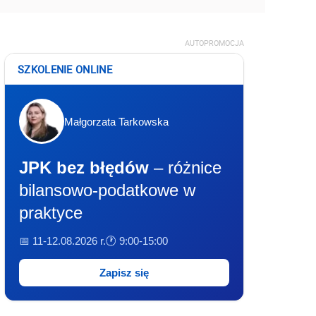
AUTOPROMOCJA
SZKOLENIE ONLINE
Małgorzata Tarkowska
JPK bez błędów
– różnice
bilansowo-podatkowe w
praktyce
📅 11-12.08.2026 r.
🕐 9:00-15:00
Zapisz się