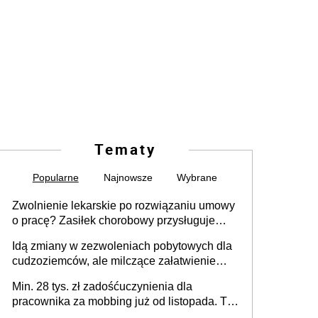
Tematy
Popularne
Najnowsze
Wybrane
Zwolnienie lekarskie po rozwiązaniu umowy
o pracę? Zasiłek chorobowy przysługuje
tylko w przypadku zachorowania w ciągu 14
Idą zmiany w zezwoleniach pobytowych dla
dni od ustania stosunku pracy
cudzoziemców, ale milczące załatwienie
spraw przewidziano tylko dla wybranych
Min. 28 tys. zł zadośćuczynienia dla
pracownika za mobbing już od listopada. To
także nieuzasadniona krytyka i izolowanie z