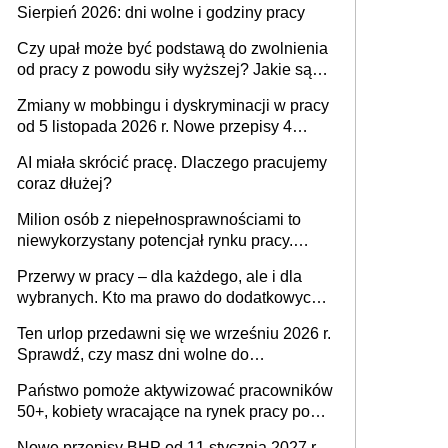
Sierpień 2026: dni wolne i godziny pracy
zespołu
Czy upał może być podstawą do zwolnienia
od pracy z powodu siły wyższej? Jakie są
obowiązki pracodawcy
Zmiany w mobbingu i dyskryminacji w pracy
od 5 listopada 2026 r. Nowe przepisy 4
sierpnia zostały ogłoszone w Dzienniku
AI miała skrócić pracę. Dlaczego pracujemy
Ustaw
coraz dłużej?
Milion osób z niepełnosprawnościami to
niewykorzystany potencjał rynku pracy.
Problemem nie jest brak kandydatów,
Przerwy w pracy – dla każdego, ale i dla
dofinansowań czy refundacji, ale bariery po
wybranych. Kto ma prawo do dodatkowych
stronie systemu i świadomości
15 minut?
pracodawców [WYWIAD]
Ten urlop przedawni się we wrześniu 2026 r.
Sprawdź, czy masz dni wolne do
wykorzystania
Państwo pomoże aktywizować pracowników
50+, kobiety wracające na rynek pracy po
urodzeniu dzieci, osoby przewlekle chore i
Nowe przepisy BHP od 11 stycznia 2027 r.