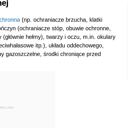
nej
ochronna
(np. ochraniacze brzucha, klatki
kończyn (ochraniacze stóp, obuwie ochronne,
wy (głównie hełmy), twarzy i oczu, m.in. okulary
zeciwhałasowe itp.), układu oddechowego,
ny gazoszczelne, środki chroniące przed
REKLAMA