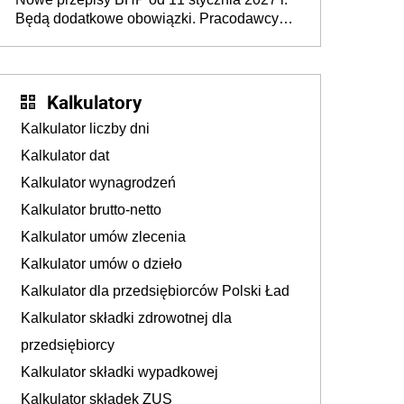
osoby neuroatypowe. Powstanie Fundusz
Będą dodatkowe obowiązki. Pracodawcy
na rzecz Inkluzywności w Zatrudnianiu?
dostają czas na przygotowanie się do zmian
Kalkulatory
Kalkulator liczby dni
Kalkulator dat
Kalkulator wynagrodzeń
Kalkulator brutto-netto
Kalkulator umów zlecenia
Kalkulator umów o dzieło
Kalkulator dla przedsiębiorców Polski Ład
Kalkulator składki zdrowotnej dla
przedsiębiorcy
Kalkulator składki wypadkowej
Kalkulator składek ZUS