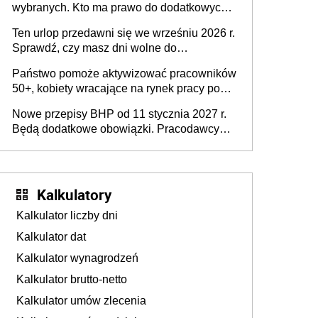
wybranych. Kto ma prawo do dodatkowych
stronie systemu i świadomości
15 minut?
pracodawców [WYWIAD]
Ten urlop przedawni się we wrześniu 2026 r.
Sprawdź, czy masz dni wolne do
wykorzystania
Państwo pomoże aktywizować pracowników
50+, kobiety wracające na rynek pracy po
urodzeniu dzieci, osoby przewlekle chore i
Nowe przepisy BHP od 11 stycznia 2027 r.
osoby neuroatypowe. Powstanie Fundusz
Będą dodatkowe obowiązki. Pracodawcy
na rzecz Inkluzywności w Zatrudnianiu?
dostają czas na przygotowanie się do zmian
Kalkulatory
Kalkulator liczby dni
Kalkulator dat
Kalkulator wynagrodzeń
Kalkulator brutto-netto
Kalkulator umów zlecenia