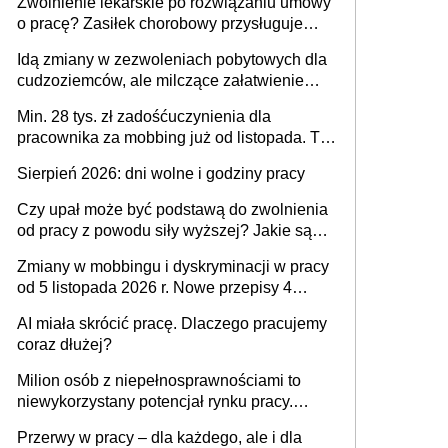
Zwolnienie lekarskie po rozwiązaniu umowy
o pracę? Zasiłek chorobowy przysługuje
tylko w przypadku zachorowania w ciągu 14
Idą zmiany w zezwoleniach pobytowych dla
dni od ustania stosunku pracy
cudzoziemców, ale milczące załatwienie
spraw przewidziano tylko dla wybranych
Min. 28 tys. zł zadośćuczynienia dla
pracownika za mobbing już od listopada. To
także nieuzasadniona krytyka i izolowanie z
Sierpień 2026: dni wolne i godziny pracy
zespołu
Czy upał może być podstawą do zwolnienia
od pracy z powodu siły wyższej? Jakie są
obowiązki pracodawcy
Zmiany w mobbingu i dyskryminacji w pracy
od 5 listopada 2026 r. Nowe przepisy 4
sierpnia zostały ogłoszone w Dzienniku
AI miała skrócić pracę. Dlaczego pracujemy
Ustaw
coraz dłużej?
Milion osób z niepełnosprawnościami to
niewykorzystany potencjał rynku pracy.
Problemem nie jest brak kandydatów,
Przerwy w pracy – dla każdego, ale i dla
dofinansowań czy refundacji, ale bariery po