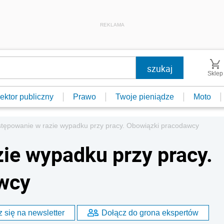
REKLAMA
Sklep
ektor publiczny
Prawo
Twoje pieniądze
Moto
tępowanie w razie wypadku przy pracy. Obowiązki pracodawcy
ie wypadku przy pracy.
wcy
 się na newsletter
Dołącz do grona ekspertów