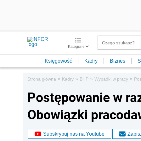
Kategorie
Księgowość
Kadry
Biznes
S
»
»
»
»
Strona główna
Kadry
BHP
Wypadki w pracy
Pos
Postępowanie w raz
Obowiązki pracoda
Subskrybuj nas na Youtube
Zapisz