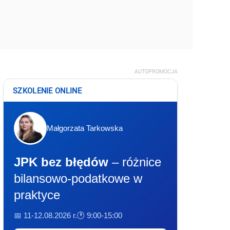
AUTOPROMOCJA
SZKOLENIE ONLINE
Małgorzata Tarkowska
JPK bez błędów
– różnice
bilansowo-podatkowe w
praktyce
📅 11-12.08.2026 r.
🕐 9:00-15:00