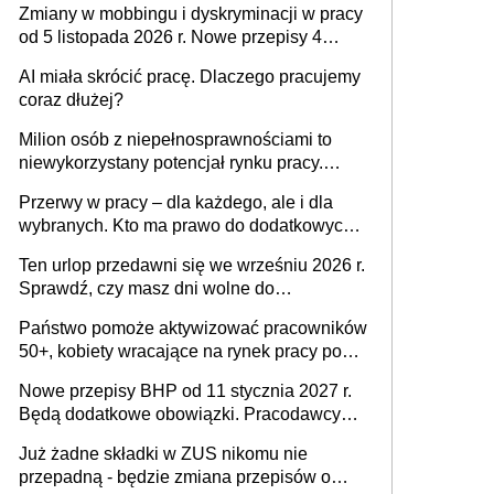
Zmiany w mobbingu i dyskryminacji w pracy
od 5 listopada 2026 r. Nowe przepisy 4
sierpnia zostały ogłoszone w Dzienniku
AI miała skrócić pracę. Dlaczego pracujemy
Ustaw
coraz dłużej?
Milion osób z niepełnosprawnościami to
niewykorzystany potencjał rynku pracy.
Problemem nie jest brak kandydatów,
Przerwy w pracy – dla każdego, ale i dla
dofinansowań czy refundacji, ale bariery po
wybranych. Kto ma prawo do dodatkowych
stronie systemu i świadomości
15 minut?
pracodawców [WYWIAD]
Ten urlop przedawni się we wrześniu 2026 r.
Sprawdź, czy masz dni wolne do
wykorzystania
Państwo pomoże aktywizować pracowników
50+, kobiety wracające na rynek pracy po
urodzeniu dzieci, osoby przewlekle chore i
Nowe przepisy BHP od 11 stycznia 2027 r.
osoby neuroatypowe. Powstanie Fundusz
Będą dodatkowe obowiązki. Pracodawcy
na rzecz Inkluzywności w Zatrudnianiu?
dostają czas na przygotowanie się do zmian
Już żadne składki w ZUS nikomu nie
przepadną - będzie zmiana przepisów o