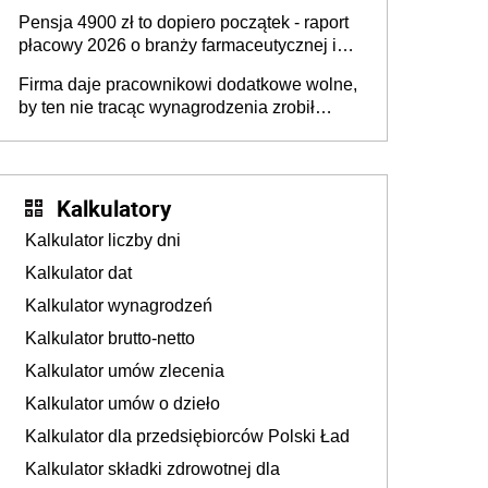
przedawnieniu i niepodleganiu
Pensja 4900 zł to dopiero początek - raport
ubezpieczeniom społecznym
płacowy 2026 o branży farmaceutycznej i
chemicznej
Firma daje pracownikowi dodatkowe wolne,
by ten nie tracąc wynagrodzenia zrobił
dodatkowe badania. Ten benefit się
sprawdza
Kalkulatory
Kalkulator liczby dni
Kalkulator dat
Kalkulator wynagrodzeń
Kalkulator brutto-netto
Kalkulator umów zlecenia
Kalkulator umów o dzieło
Kalkulator dla przedsiębiorców Polski Ład
Kalkulator składki zdrowotnej dla