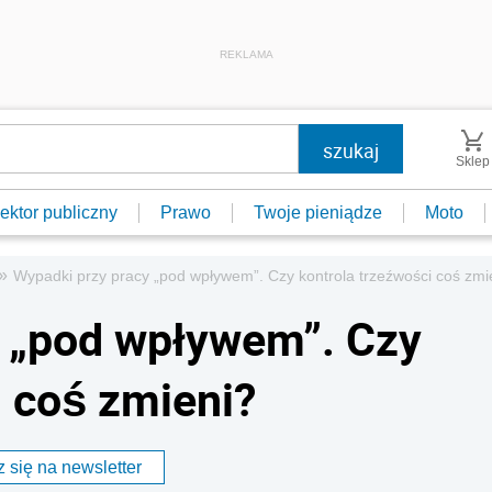
REKLAMA
Sklep
ektor publiczny
Prawo
Twoje pieniądze
Moto
»
Wypadki przy pracy „pod wpływem”. Czy kontrola trzeźwości coś zmi
y „pod wpływem”. Czy
i coś zmieni?
 się na newsletter