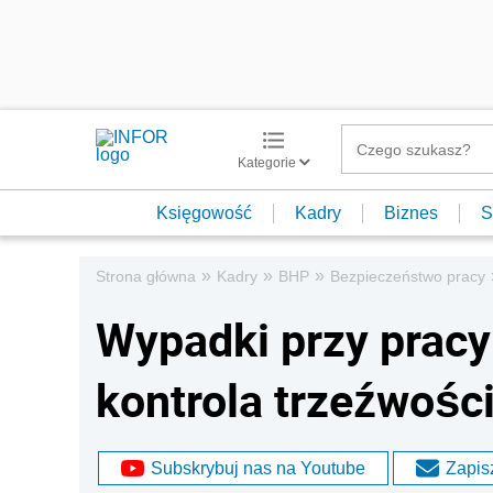
Kategorie
Księgowość
Kadry
Biznes
S
»
»
»
Strona główna
Kadry
BHP
Bezpieczeństwo pracy
Wypadki przy prac
kontrola trzeźwośc
Subskrybuj nas na Youtube
Zapisz