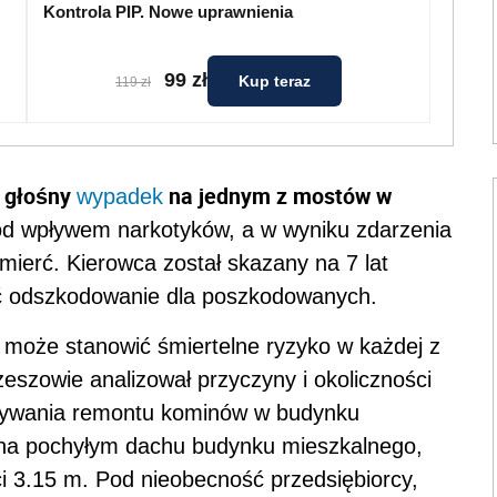
Kontrola PIP. Nowe uprawnienia
99 zł
Kup teraz
119 zł
głośny
na jednym z mostów w
i
wypadek
od wpływem narkotyków, a w wyniku zdarzenia
mierć. Kierowca został skazany na 7 lat
ić odszkodowanie dla poszkodowanych.
 może stanowić śmiertelne ryzyko w każdej z
eszowie analizował przyczyny i okoliczności
ywania remontu kominów w budynku
na pochyłym dachu budynku mieszkalnego,
i 3.15 m. Pod nieobecność przedsiębiorcy,