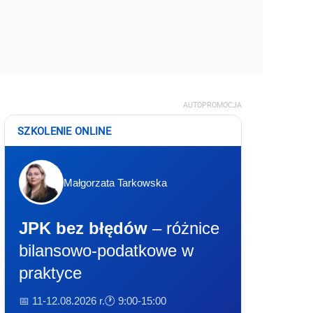
AUTOPROMOCJA
SZKOLENIE ONLINE
Małgorzata Tarkowska
JPK bez błędów
– różnice
bilansowo-podatkowe w
praktyce
📅 11-12.08.2026 r.
🕐 9:00-15:00