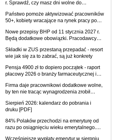
r. Sprawdź, czy masz dni wolne do
wykorzystania
Państwo pomoże aktywizować pracowników
50+, kobiety wracające na rynek pracy po
urodzeniu dzieci, osoby przewlekle chore i
Nowe przepisy BHP od 11 stycznia 2027 r.
osoby neuroatypowe. Powstanie Fundusz
Będą dodatkowe obowiązki. Pracodawcy
na rzecz Inkluzywności w Zatrudnianiu?
dostają czas na przygotowanie się do zmian
Składki w ZUS przestaną przepadać - resort
wie jak się za to zabrać, są już konkrety
Pensja 4900 zł to dopiero początek - raport
płacowy 2026 o branży farmaceutycznej i
chemicznej
Firma daje pracownikowi dodatkowe wolne,
by ten nie tracąc wynagrodzenia zrobił
dodatkowe badania. Ten benefit się
Sierpień 2026: kalendarz do pobrania i
sprawdza
druku [PDF]
84% Polaków przechodzi na emeryturę od
razu po osiągnięciu wieku emerytalnego.
Natomiast pokolenie X musi pracować
Wcześniejsze wypłaty emerytur w sierpniu