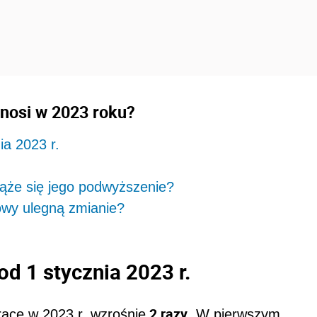
nosi w 2023 roku?
a 2023 r.
ąże się jego podwyższenie?
owy ulegną zmianie?
d 1 stycznia 2023 r.
2 razy
acę w 2023 r. wzrośnie
. W pierwszym