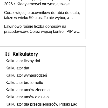
dłużej, ale czy jest w stanie? Pracownicy
2026 r. Kiedy emeryci otrzymają swoje
45+ to siła napędowa gospodarki
świadczenia?
Coraz więcej pracowników dorabia do etatu,
także w wieku 50 plus. To nie wybór, a
konieczność. Powodem są rosnące koszty
Lawinowo rośnie liczba donosów na
życia
pracodawców. Coraz więcej kontroli PIP w
efekcie zgłoszeń mobbingu
Kalkulatory
Kalkulator liczby dni
Kalkulator dat
Kalkulator wynagrodzeń
Kalkulator brutto-netto
Kalkulator umów zlecenia
Kalkulator umów o dzieło
Kalkulator dla przedsiębiorców Polski Ład