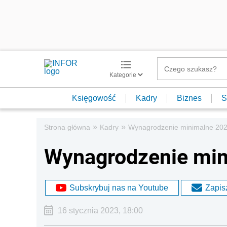
Kategorie
Księgowość
Kadry
Biznes
S
»
»
Strona główna
Kadry
Wynagrodzenie minimalne 20
Wynagrodzenie mi
Subskrybuj nas na Youtube
Zapisz
16 stycznia 2023, 18:00