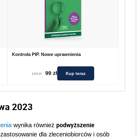
Kontrola PIP. Nowe uprawnienia
99 zł
Kup teraz
119 zł
owa 2023
podwyższenie
enia
wynika również
 zastosowanie dla zleceniobiorców i osób