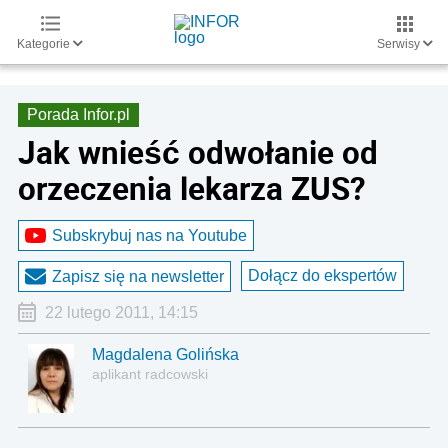
Kategorie
Serwisy
Porada Infor.pl
Jak wnieść odwołanie od
orzeczenia lekarza ZUS?
Subskrybuj nas na Youtube
Dołącz do ekspertów
Zapisz się na newsletter
22 lutego 2011, 14:15
Magdalena Golińska
aplikant radcowski