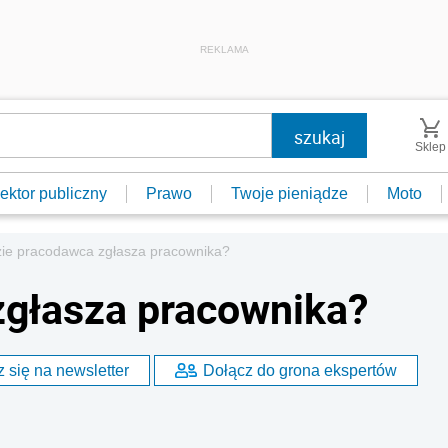
REKLAMA
Sklep
ektor publiczny
Prawo
Twoje pieniądze
Moto
ie pracodawca zgłasza pracownika?
zgłasza pracownika?
 się na newsletter
Dołącz do grona ekspertów