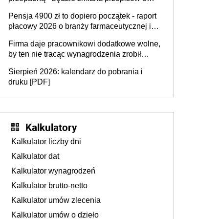
przedawnieniu i niepodleganiu
Pensja 4900 zł to dopiero początek - raport
ubezpieczeniom społecznym
płacowy 2026 o branży farmaceutycznej i
chemicznej
Firma daje pracownikowi dodatkowe wolne,
by ten nie tracąc wynagrodzenia zrobił
dodatkowe badania. Ten benefit się
Sierpień 2026: kalendarz do pobrania i
sprawdza
druku [PDF]
Kalkulatory
Kalkulator liczby dni
Kalkulator dat
Kalkulator wynagrodzeń
Kalkulator brutto-netto
Kalkulator umów zlecenia
Kalkulator umów o dzieło