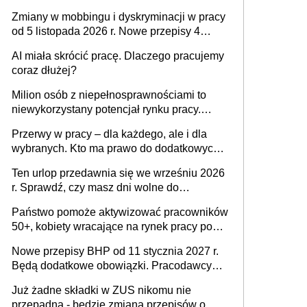
obowiązki pracodawcy
Zmiany w mobbingu i dyskryminacji w pracy
od 5 listopada 2026 r. Nowe przepisy 4
sierpnia zostały ogłoszone w Dzienniku
AI miała skrócić pracę. Dlaczego pracujemy
Ustaw
coraz dłużej?
Milion osób z niepełnosprawnościami to
niewykorzystany potencjał rynku pracy.
Problemem nie jest brak kandydatów,
Przerwy w pracy – dla każdego, ale i dla
dofinansowań czy refundacji, ale bariery po
wybranych. Kto ma prawo do dodatkowych
stronie systemu i świadomości
15 minut?
pracodawców [WYWIAD]
Ten urlop przedawnia się we wrześniu 2026
r. Sprawdź, czy masz dni wolne do
wykorzystania
Państwo pomoże aktywizować pracowników
50+, kobiety wracające na rynek pracy po
urodzeniu dzieci, osoby przewlekle chore i
Nowe przepisy BHP od 11 stycznia 2027 r.
osoby neuroatypowe. Powstanie Fundusz
Będą dodatkowe obowiązki. Pracodawcy
na rzecz Inkluzywności w Zatrudnianiu?
dostają czas na przygotowanie się do zmian
Już żadne składki w ZUS nikomu nie
przepadną - będzie zmiana przepisów o