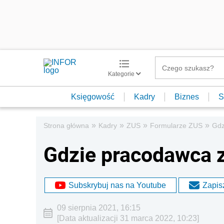
Kategorie
Księgowość
Kadry
Biznes
S
»
»
»
»
Strona główna
Kadry
ZUS
Formularze ZUS
Gdz
Gdzie pracodawca 
Subskrybuj nas na Youtube
Zapisz
09 sierpnia 2021, 16:15
[Data aktualizacji 31 marca 2022, 10:23]