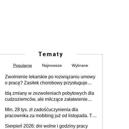
Tematy
Popularne
Najnowsze
Wybrane
Zwolnienie lekarskie po rozwiązaniu umowy
o pracę? Zasiłek chorobowy przysługuje
tylko w przypadku zachorowania w ciągu 14
Idą zmiany w zezwoleniach pobytowych dla
dni od ustania stosunku pracy
cudzoziemców, ale milczące załatwienie
spraw przewidziano tylko dla wybranych
Min. 28 tys. zł zadośćuczynienia dla
pracownika za mobbing już od listopada. To
także nieuzasadniona krytyka i izolowanie z
Sierpień 2026: dni wolne i godziny pracy
zespołu