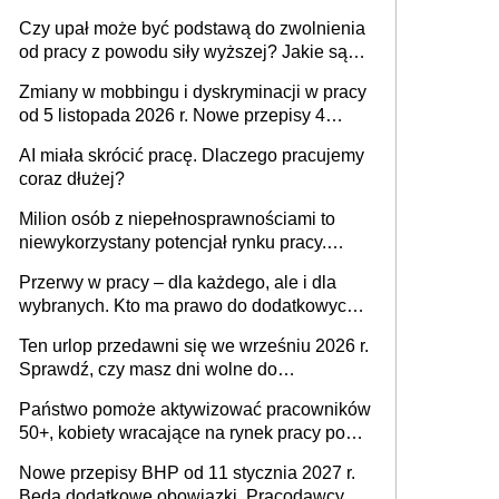
Czy upał może być podstawą do zwolnienia
od pracy z powodu siły wyższej? Jakie są
obowiązki pracodawcy
Zmiany w mobbingu i dyskryminacji w pracy
od 5 listopada 2026 r. Nowe przepisy 4
sierpnia zostały ogłoszone w Dzienniku
AI miała skrócić pracę. Dlaczego pracujemy
Ustaw
coraz dłużej?
Milion osób z niepełnosprawnościami to
niewykorzystany potencjał rynku pracy.
Problemem nie jest brak kandydatów,
Przerwy w pracy – dla każdego, ale i dla
dofinansowań czy refundacji, ale bariery po
wybranych. Kto ma prawo do dodatkowych
stronie systemu i świadomości
15 minut?
pracodawców [WYWIAD]
Ten urlop przedawni się we wrześniu 2026 r.
Sprawdź, czy masz dni wolne do
wykorzystania
Państwo pomoże aktywizować pracowników
50+, kobiety wracające na rynek pracy po
urodzeniu dzieci, osoby przewlekle chore i
Nowe przepisy BHP od 11 stycznia 2027 r.
osoby neuroatypowe. Powstanie Fundusz
Będą dodatkowe obowiązki. Pracodawcy