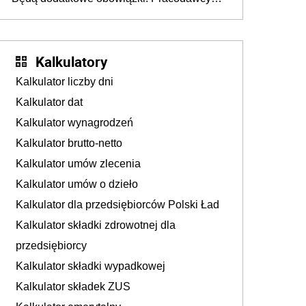
na rzecz Inkluzywności w Zatrudnianiu?
dostają czas na przygotowanie się do zmian
Kalkulatory
Kalkulator liczby dni
Kalkulator dat
Kalkulator wynagrodzeń
Kalkulator brutto-netto
Kalkulator umów zlecenia
Kalkulator umów o dzieło
Kalkulator dla przedsiębiorców Polski Ład
Kalkulator składki zdrowotnej dla
przedsiębiorcy
Kalkulator składki wypadkowej
Kalkulator składek ZUS