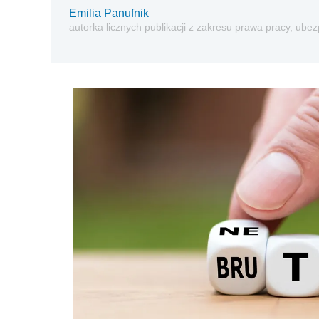
Emilia Panufnik
autorka licznych publikacji z zakresu prawa pracy, ub