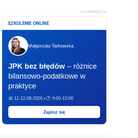
AUTOPROMOCJA
SZKOLENIE ONLINE
Małgorzata Tarkowska
JPK bez błędów
– różnice
bilansowo-podatkowe w
praktyce
📅 11-12.08.2026 r.
🕐 9:00-15:00
Zapisz się