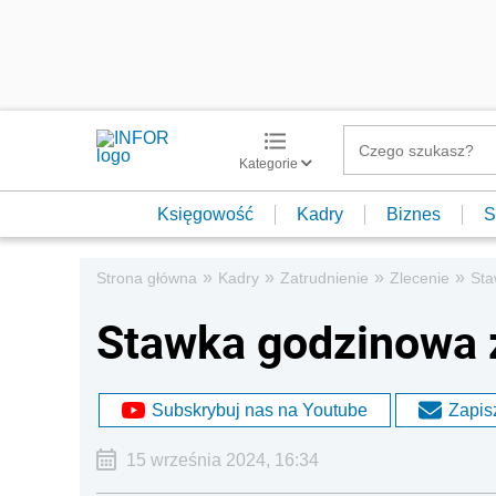
Kategorie
Księgowość
Kadry
Biznes
S
»
»
»
»
Strona główna
Kadry
Zatrudnienie
Zlecenie
Sta
Stawka godzinowa 
Subskrybuj nas na Youtube
Zapisz
15 września 2024, 16:34