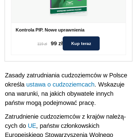
Kontrola PIP. Nowe uprawnienia
99 zł
Kup teraz
119 zł
Zasady zatrudniania cudzoziemców w Polsce
okre­śla
ustawa o cudzoziemcach
. Wskazuje
ona warun­ki, na jakich obywatele innych
państw mogą podej­mować pracę.
Zatrudnienie cudzoziemców z krajów należą­
cych do
UE
, państw członkowskich
Europejskiego Stowarzyszenia Wolnego