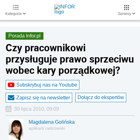
Kategorie
Serwisy
Porada Infor.pl
Czy pracownikowi
przysługuje prawo sprzeciwu
wobec kary porządkowej?
Subskrybuj nas na Youtube
Dołącz do ekspertów
Zapisz się na newsletter
30 lipca 2010, 09:09
Magdalena Golińska
aplikant radcowski