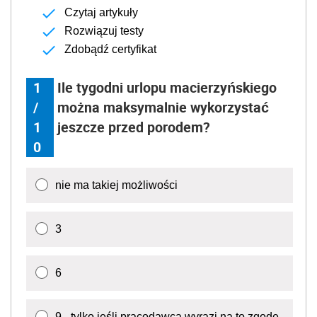
Czytaj artykuły
Rozwiązuj testy
Zdobądź certyfikat
1
Ile tygodni urlopu macierzyńskiego
/
można maksymalnie wykorzystać
1
jeszcze przed porodem?
0
nie ma takiej możliwości
3
6
9 - tylko jeśli pracodawca wyrazi na to zgodę