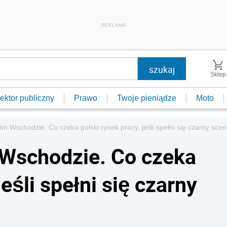
REKLAMA
Sklep
ektor publiczny
Prawo
Twoje pieniądze
Moto
skim Wschodzie. Co czeka polski rynek pracy, jeśli spełni się czarny sce
m Wschodzie. Co czeka
jeśli spełni się czarny