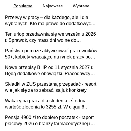
Popularne
Najnowsze
Wybrane
Przerwy w pracy – dla każdego, ale i dla
wybranych. Kto ma prawo do dodatkowych
15 minut?
Ten urlop przedawnia się we wrześniu 2026
r. Sprawdź, czy masz dni wolne do
wykorzystania
Państwo pomoże aktywizować pracowników
50+, kobiety wracające na rynek pracy po
urodzeniu dzieci, osoby przewlekle chore i
Nowe przepisy BHP od 11 stycznia 2027 r.
osoby neuroatypowe. Powstanie Fundusz
Będą dodatkowe obowiązki. Pracodawcy
na rzecz Inkluzywności w Zatrudnianiu?
dostają czas na przygotowanie się do zmian
Składki w ZUS przestaną przepadać - resort
wie jak się za to zabrać, są już konkrety
Wakacyjna praca dla studenta - średnia
wartość zlecenia to 3255 zł. W ciągu 6
miesięcy aktywny freelancer-student zarabia
Pensja 4900 zł to dopiero początek - raport
ponad 10,7 tys. zł
płacowy 2026 o branży farmaceutycznej i
chemicznej