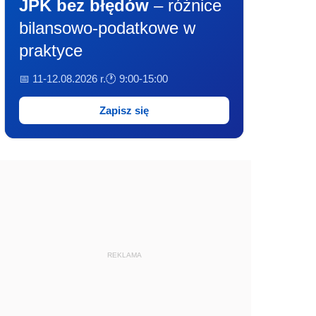
JPK bez błędów
– różnice
bilansowo-podatkowe w
praktyce
📅 11-12.08.2026 r.
🕐 9:00-15:00
Zapisz się
REKLAMA