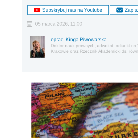
Subskrybuj nas na Youtube
Zapisz
05 marca 2026, 11:00
oprac. Kinga Piwowarska
Doktor nauk prawnych, adwokat, adiunkt na
Krakowie oraz Rzecznik Akademicki ds. równe
prawie pracy, zabezpieczeniu społecznym o
socjalną.