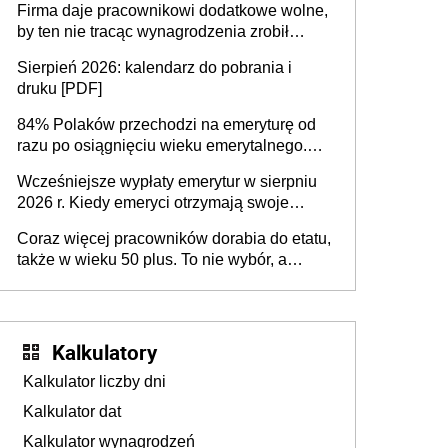
Firma daje pracownikowi dodatkowe wolne,
by ten nie tracąc wynagrodzenia zrobił
dodatkowe badania. Ten benefit się
Sierpień 2026: kalendarz do pobrania i
sprawdza
druku [PDF]
84% Polaków przechodzi na emeryturę od
razu po osiągnięciu wieku emerytalnego.
Natomiast pokolenie X musi pracować
Wcześniejsze wypłaty emerytur w sierpniu
dłużej, ale czy jest w stanie? Pracownicy
2026 r. Kiedy emeryci otrzymają swoje
45+ to siła napędowa gospodarki
świadczenia?
Coraz więcej pracowników dorabia do etatu,
także w wieku 50 plus. To nie wybór, a
konieczność. Powodem są rosnące koszty
życia
Kalkulatory
Kalkulator liczby dni
Kalkulator dat
Kalkulator wynagrodzeń