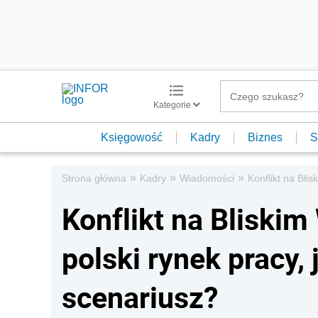
Kategorie
Księgowość
Kadry
Biznes
S
»
»
»
Strona główna
Kadry
Wiadomości
Konflikt na Bli
Konflikt na Bliski
polski rynek pracy, 
scenariusz?