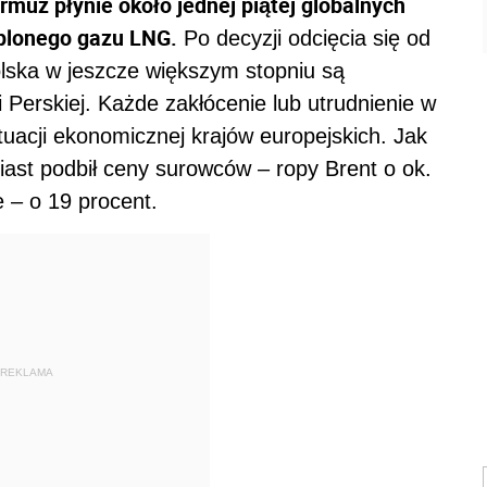
rmuz płynie około jednej piątej globalnych
plonego gazu LNG.
Po decyzji odcięcia się od
olska w jeszcze większym stopniu są
i Perskiej. Każde zakłócenie lub utrudnienie w
tuacji ekonomicznej krajów europejskich. Jak
iast podbił ceny surowców – ropy Brent o ok.
e – o 19 procent.
REKLAMA