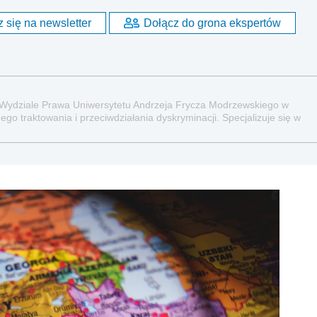
 się na newsletter
Dołącz do grona ekspertów
 Wydziale Prawa Uniwersytetu Andrzeja Frycza Modrzewskiego w
go traktowania i przeciwdziałania dyskryminacji. Specjalizuje się w
raz administracyjnoprawnych aspektach związanych z pracą i pomocą