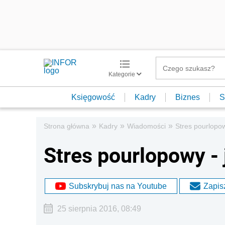
Kategorie
Księgowość
Kadry
Biznes
S
»
»
»
Strona główna
Kadry
Wiadomości
Stres pourlopow
Stres pourlopowy -
Subskrybuj nas na Youtube
Zapisz
25 sierpnia 2016, 08:49