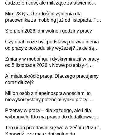
cudzoziemców, ale milczące załatwienie
spraw przewidziano tylko dla wybranych
Min. 28 tys. zł zadośćuczynienia dla
pracownika za mobbing już od listopada. To
także nieuzasadniona krytyka i izolowanie z
Sierpień 2026: dni wolne i godziny pracy
zespołu
Czy upał może być podstawą do zwolnienia
od pracy z powodu siły wyższej? Jakie są
obowiązki pracodawcy
Zmiany w mobbingu i dyskryminacji w pracy
od 5 listopada 2026 r. Nowe przepisy 4
sierpnia zostały ogłoszone w Dzienniku
AI miała skrócić pracę. Dlaczego pracujemy
Ustaw
coraz dłużej?
Milion osób z niepełnosprawnościami to
niewykorzystany potencjał rynku pracy.
Problemem nie jest brak kandydatów,
Przerwy w pracy – dla każdego, ale i dla
dofinansowań czy refundacji, ale bariery po
wybranych. Kto ma prawo do dodatkowych
stronie systemu i świadomości
15 minut?
pracodawców [WYWIAD]
Ten urlop przedawni się we wrześniu 2026 r.
Sprawdź, czy masz dni wolne do