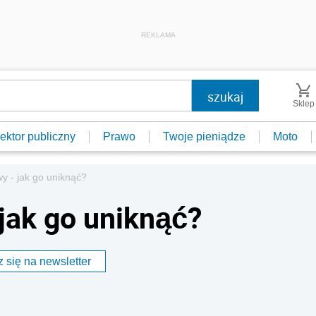
REKLAMA
Sklep
ektor publiczny
Prawo
Twoje pieniądze
Moto
y - jak go uniknąć?
 jak go uniknąć?
 się na newsletter