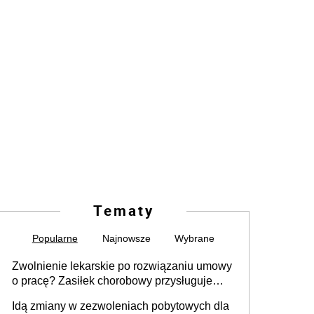
Tematy
Popularne
Najnowsze
Wybrane
Zwolnienie lekarskie po rozwiązaniu umowy
o pracę? Zasiłek chorobowy przysługuje
tylko w przypadku zachorowania w ciągu 14
Idą zmiany w zezwoleniach pobytowych dla
dni od ustania stosunku pracy