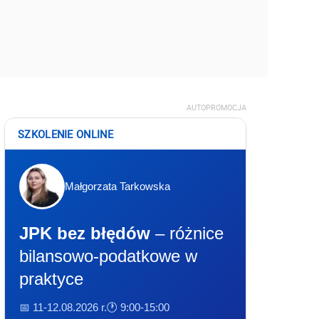
AUTOPROMOCJA
SZKOLENIE ONLINE
Małgorzata Tarkowska
JPK bez błędów
– różnice
bilansowo-podatkowe w
praktyce
📅 11-12.08.2026 r.
🕐 9:00-15:00