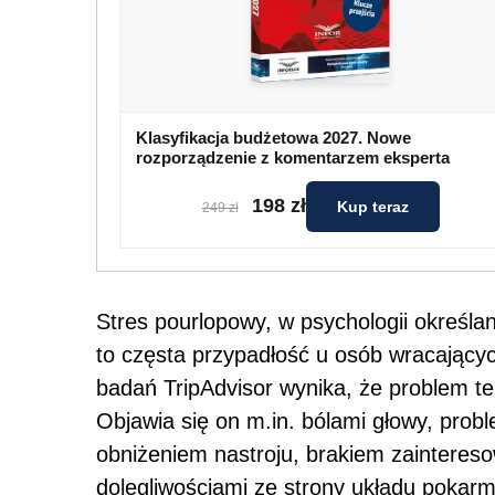
Klasyfikacja budżetowa 2027. Nowe
rozporządzenie z komentarzem eksperta
198 zł
Kup teraz
249 zł
Stres pourlopowy, w psychologii określ
to częsta przypadłość u osób wracający
badań TripAdvisor wynika, że problem t
Objawia się on m.in. bólami głowy, prob
obniżeniem nastroju, brakiem zaintere
dolegliwościami ze strony układu pokar