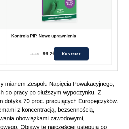
Kontrola PIP. Nowe uprawnienia
99 zł
Kup teraz
119 zł
any mianem Zespołu Napięcia Powakacyjnego,
ch do pracy po dłuższym wypoczynku. Z
en dotyka 70 proc. pracujących Europejczyków.
lemami z koncentracją, bezsennością,
sowania obowiązkami zawodowymi,
mowego. Objawy te najczęściej ustępują po