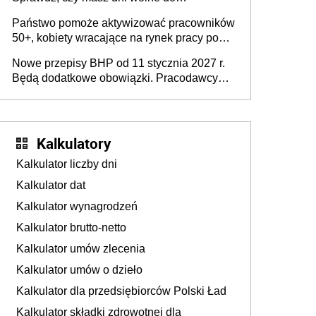
wykorzystania
Państwo pomoże aktywizować pracowników
50+, kobiety wracające na rynek pracy po
urodzeniu dzieci, osoby przewlekle chore i
Nowe przepisy BHP od 11 stycznia 2027 r.
osoby neuroatypowe. Powstanie Fundusz
Będą dodatkowe obowiązki. Pracodawcy
na rzecz Inkluzywności w Zatrudnianiu?
dostają czas na przygotowanie się do zmian
Kalkulatory
Kalkulator liczby dni
Kalkulator dat
Kalkulator wynagrodzeń
Kalkulator brutto-netto
Kalkulator umów zlecenia
Kalkulator umów o dzieło
Kalkulator dla przedsiębiorców Polski Ład
Kalkulator składki zdrowotnej dla