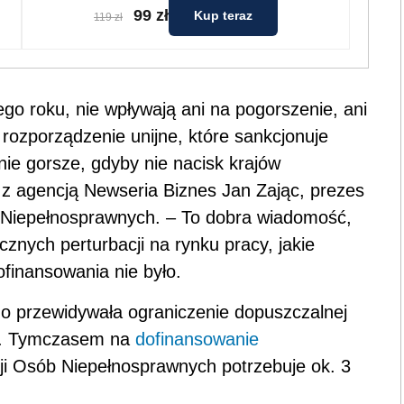
99 zł
Kup teraz
119 zł
ego roku, nie wpływają ani na pogorszenie, ani
e rozporządzenie unijne, które sankcjonuje
ie gorsze, gdyby nie nacisk krajów
 z agencją Newseria Biznes Jan Zając, prezes
 Niepełnosprawnych. – To dobra wiadomość,
znych perturbacji na rynku pracy, jakie
finansowania nie było.
go przewidywała ograniczenie dopuszczalnej
ie. Tymczasem na
dofinansowanie
ji Osób Niepełnosprawnych potrzebuje ok. 3