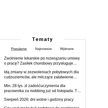
Tematy
Popularne
Najnowsze
Wybrane
Zwolnienie lekarskie po rozwiązaniu umowy
o pracę? Zasiłek chorobowy przysługuje
tylko w przypadku zachorowania w ciągu 14
Idą zmiany w zezwoleniach pobytowych dla
dni od ustania stosunku pracy
cudzoziemców, ale milczące załatwienie
spraw przewidziano tylko dla wybranych
Min. 28 tys. zł zadośćuczynienia dla
pracownika za mobbing już od listopada. To
także nieuzasadniona krytyka i izolowanie z
Sierpień 2026: dni wolne i godziny pracy
zespołu