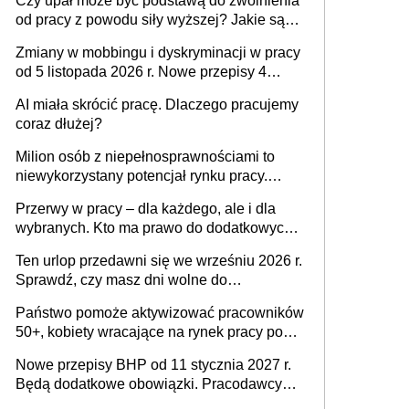
Czy upał może być podstawą do zwolnienia
od pracy z powodu siły wyższej? Jakie są
obowiązki pracodawcy
Zmiany w mobbingu i dyskryminacji w pracy
od 5 listopada 2026 r. Nowe przepisy 4
sierpnia zostały ogłoszone w Dzienniku
AI miała skrócić pracę. Dlaczego pracujemy
Ustaw
coraz dłużej?
Milion osób z niepełnosprawnościami to
niewykorzystany potencjał rynku pracy.
Problemem nie jest brak kandydatów,
Przerwy w pracy – dla każdego, ale i dla
dofinansowań czy refundacji, ale bariery po
wybranych. Kto ma prawo do dodatkowych
stronie systemu i świadomości
15 minut?
pracodawców [WYWIAD]
Ten urlop przedawni się we wrześniu 2026 r.
Sprawdź, czy masz dni wolne do
wykorzystania
Państwo pomoże aktywizować pracowników
50+, kobiety wracające na rynek pracy po
urodzeniu dzieci, osoby przewlekle chore i
Nowe przepisy BHP od 11 stycznia 2027 r.
osoby neuroatypowe. Powstanie Fundusz
Będą dodatkowe obowiązki. Pracodawcy
na rzecz Inkluzywności w Zatrudnianiu?
dostają czas na przygotowanie się do zmian