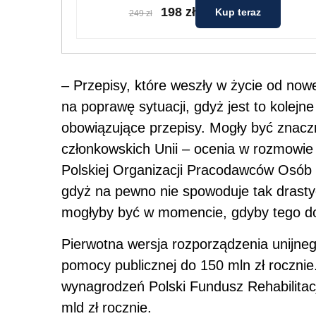
198 zł
Kup teraz
249 zł
– Przepisy, które weszły w życie od now
na poprawę sytuacji, gdyż jest to kolejn
obowiązujące przepisy. Mogły być znaczn
członkowskich Unii – ocenia w rozmowie
Polskiej Organizacji Pracodawców Osób
gdyż na pewno nie spowoduje tak drastyc
mogłyby być w momencie, gdyby tego do
Pierwotna wersja rozporządzenia unijne
pomocy publicznej do 150 mln zł roczn
wynagrodzeń Polski Fundusz Rehabilitac
mld zł rocznie.