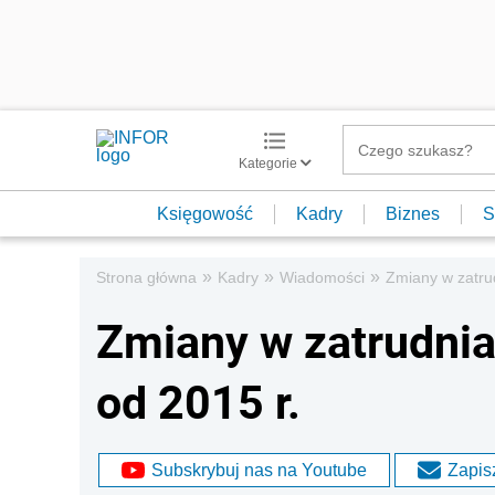
Kategorie
Księgowość
Kadry
Biznes
S
»
»
»
Strona główna
Kadry
Wiadomości
Zmiany w zatru
Zmiany w zatrudni
od 2015 r.
Subskrybuj nas na Youtube
Zapisz