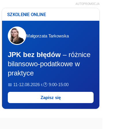
AUTOPROMOCJA
SZKOLENIE ONLINE
Małgorzata Tarkowska
JPK bez błędów
– różnice
bilansowo-podatkowe w
praktyce
📅 11-12.08.2026 r.
🕐 9:00-15:00
Zapisz się