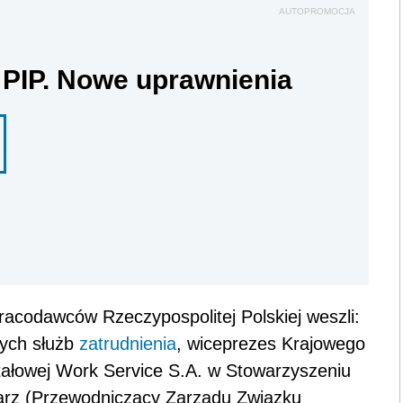
AUTOPROMOCJA
 PIP. Nowe uprawnienia
acodawców Rzeczypospolitej Polskiej weszli:
nych służb
zatrudnienia
, wiceprezes Krajowego
tałowej Work Service S.A. w Stowarzyszeniu
larz (Przewodniczący Zarządu Związku