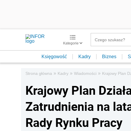
Kategorie
Księgowość
Kadry
Biznes
S
»
»
»
Strona główna
Kadry
Wiadomości
Krajowy Plan D
Krajowy Plan Dział
Zatrudnienia na la
Rady Rynku Pracy