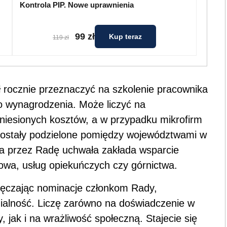
Kontrola PIP. Nowe uprawnienia
99 zł
Kup teraz
119 zł
 rocznie przeznaczyć na szkolenie pracownika
o wynagrodzenia. Może liczyć na
niesionych kosztów, a w przypadku mikrofirm
zostały podzielone pomiędzy województwami w
ęta przez Radę uchwała zakłada wsparcie
towa, usług opiekuńczych czy górnictwa.
ręczając nominacje członkom Rady,
dzialność. Liczę zarówno na doświadczenie w
 jak i na wrażliwość społeczną. Stajecie się