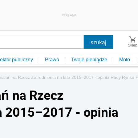
REKLAMA
Sklep
ektor publiczny
Prawo
Twoje pieniądze
Moto
ziałań na Rzecz Zatrudnienia na lata 2015–2017 - opinia Rady Rynku 
ań na Rzecz
ta 2015–2017 - opinia