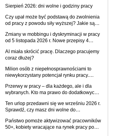
także nieuzasadniona krytyka i izolowanie z
Sierpień 2026: dni wolne i godziny pracy
zespołu
Czy upał może być podstawą do zwolnienia
od pracy z powodu siły wyższej? Jakie są
obowiązki pracodawcy
Zmiany w mobbingu i dyskryminacji w pracy
od 5 listopada 2026 r. Nowe przepisy 4
sierpnia zostały ogłoszone w Dzienniku
AI miała skrócić pracę. Dlaczego pracujemy
Ustaw
coraz dłużej?
Milion osób z niepełnosprawnościami to
niewykorzystany potencjał rynku pracy.
Problemem nie jest brak kandydatów,
Przerwy w pracy – dla każdego, ale i dla
dofinansowań czy refundacji, ale bariery po
wybranych. Kto ma prawo do dodatkowych
stronie systemu i świadomości
15 minut?
pracodawców [WYWIAD]
Ten urlop przedawni się we wrześniu 2026 r.
Sprawdź, czy masz dni wolne do
wykorzystania
Państwo pomoże aktywizować pracowników
50+, kobiety wracające na rynek pracy po
urodzeniu dzieci, osoby przewlekle chore i