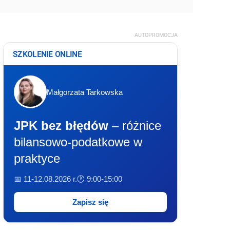
AUTOPROMOCJA
SZKOLENIE ONLINE
Małgorzata Tarkowska
JPK bez błędów
– różnice
bilansowo-podatkowe w
praktyce
📅 11-12.08.2026 r.
🕐 9:00-15:00
Zapisz się