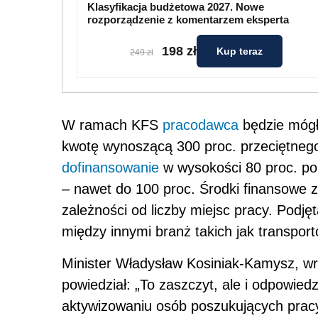
Klasyfikacja budżetowa 2027. Nowe
rozporządzenie z komentarzem eksperta
198 zł
Kup teraz
249 zł
W ramach KFS
pracodawca
będzie mógł
kwotę wynoszącą 300 proc. przeciętneg
dofinansowanie
w wysokości 80 proc. po
– nawet do 100 proc. Środki finansowe 
zależności od liczby miejsc pracy. Podj
między innymi branż takich jak transpor
Minister Władysław Kosiniak-Kamysz, w
powiedział: „To zaszczyt, ale i odpowie
aktywizowaniu osób poszukujących pracy,