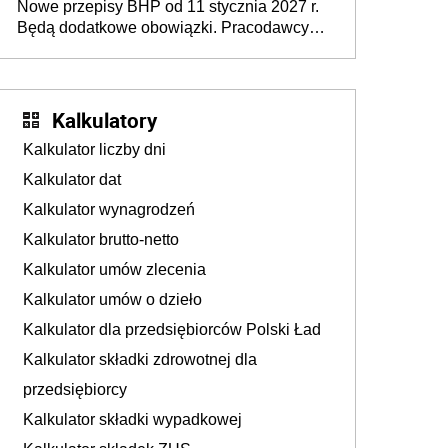
Nowe przepisy BHP od 11 stycznia 2027 r.
osoby neuroatypowe. Powstanie Fundusz
Będą dodatkowe obowiązki. Pracodawcy
na rzecz Inkluzywności w Zatrudnianiu?
dostają czas na przygotowanie się do zmian
Kalkulatory
Kalkulator liczby dni
Kalkulator dat
Kalkulator wynagrodzeń
Kalkulator brutto-netto
Kalkulator umów zlecenia
Kalkulator umów o dzieło
Kalkulator dla przedsiębiorców Polski Ład
Kalkulator składki zdrowotnej dla
przedsiębiorcy
Kalkulator składki wypadkowej