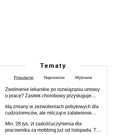
Tematy
Popularne
Najnowsze
Wybrane
Zwolnienie lekarskie po rozwiązaniu umowy
o pracę? Zasiłek chorobowy przysługuje
tylko w przypadku zachorowania w ciągu 14
Idą zmiany w zezwoleniach pobytowych dla
dni od ustania stosunku pracy
cudzoziemców, ale milczące załatwienie
spraw przewidziano tylko dla wybranych
Min. 28 tys. zł zadośćuczynienia dla
pracownika za mobbing już od listopada. To