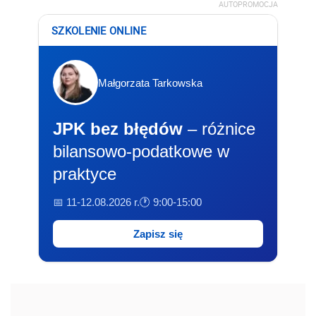
AUTOPROMOCJA
SZKOLENIE ONLINE
Małgorzata Tarkowska
JPK bez błędów
– różnice
bilansowo-podatkowe w
praktyce
📅 11-12.08.2026 r.
🕐 9:00-15:00
Zapisz się