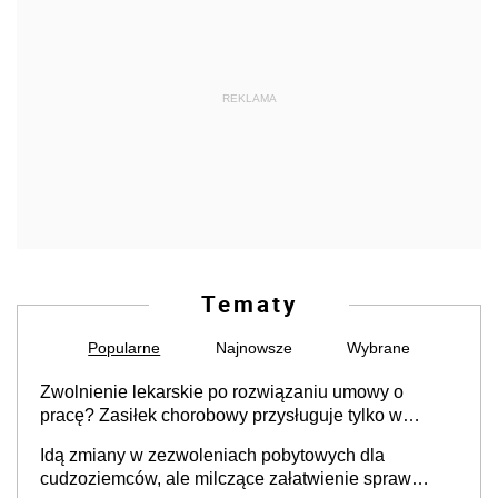
REKLAMA
Tematy
Popularne
Najnowsze
Wybrane
Zwolnienie lekarskie po rozwiązaniu umowy o
pracę? Zasiłek chorobowy przysługuje tylko w
przypadku zachorowania w ciągu 14 dni od ustania
Idą zmiany w zezwoleniach pobytowych dla
stosunku pracy
cudzoziemców, ale milczące załatwienie spraw