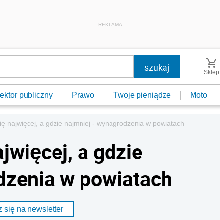
REKLAMA
Sklep
ektor publiczny
Prawo
Twoje pieniądze
Moto
ię najwięcej, a gdzie najmniej - wynagrodzenia w powiatach
ajwięcej, a gdzie
dzenia w powiatach
 się na newsletter