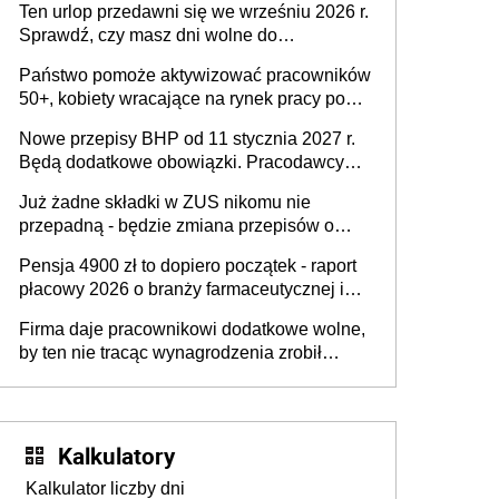
pracodawców [WYWIAD]
Ten urlop przedawni się we wrześniu 2026 r.
Sprawdź, czy masz dni wolne do
wykorzystania
Państwo pomoże aktywizować pracowników
50+, kobiety wracające na rynek pracy po
urodzeniu dzieci, osoby przewlekle chore i
Nowe przepisy BHP od 11 stycznia 2027 r.
osoby neuroatypowe. Powstanie Fundusz
Będą dodatkowe obowiązki. Pracodawcy
na rzecz Inkluzywności w Zatrudnianiu?
dostają czas na przygotowanie się do zmian
Już żadne składki w ZUS nikomu nie
przepadną - będzie zmiana przepisów o
przedawnieniu i niepodleganiu
Pensja 4900 zł to dopiero początek - raport
ubezpieczeniom społecznym
płacowy 2026 o branży farmaceutycznej i
chemicznej
Firma daje pracownikowi dodatkowe wolne,
by ten nie tracąc wynagrodzenia zrobił
dodatkowe badania. Ten benefit się
sprawdza
Kalkulatory
Kalkulator liczby dni