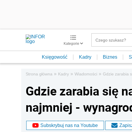
Kategorie
Księgowość
Kadry
Biznes
S
»
»
»
Strona główna
Kadry
Wiadomości
Gdzie zarabia s
Gdzie zarabia się n
najmniej - wynagro
Subskrybuj nas na Youtube
Zapisz