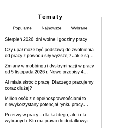
Tematy
Popularne
Najnowsze
Wybrane
Sierpień 2026: dni wolne i godziny pracy
Czy upał może być podstawą do zwolnienia
od pracy z powodu siły wyższej? Jakie są
obowiązki pracodawcy
Zmiany w mobbingu i dyskryminacji w pracy
od 5 listopada 2026 r. Nowe przepisy 4
sierpnia zostały ogłoszone w Dzienniku
AI miała skrócić pracę. Dlaczego pracujemy
Ustaw
coraz dłużej?
Milion osób z niepełnosprawnościami to
niewykorzystany potencjał rynku pracy.
Problemem nie jest brak kandydatów,
Przerwy w pracy – dla każdego, ale i dla
dofinansowań czy refundacji, ale bariery po
wybranych. Kto ma prawo do dodatkowych
stronie systemu i świadomości
15 minut?