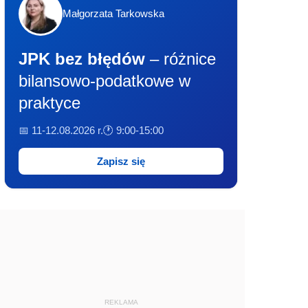
Małgorzata Tarkowska
JPK bez błędów
– różnice
bilansowo-podatkowe w
praktyce
📅 11-12.08.2026 r.
🕐 9:00-15:00
Zapisz się
REKLAMA