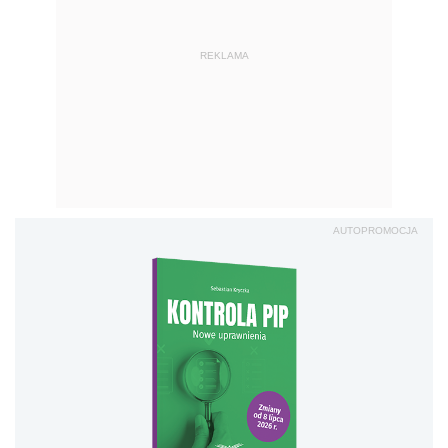
Kontrola PIP. Nowe
uprawnienia
Sprawd
ź