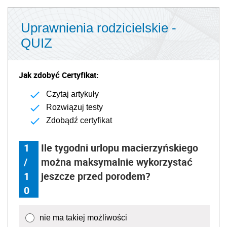
1
Ile tygodni urlopu macierzyńskiego
/
można maksymalnie wykorzystać
1
jeszcze przed porodem?
0
nie ma takiej możliwości
3
6
9 - tylko jeśli pracodawca wyrazi na to zgodę
Następne