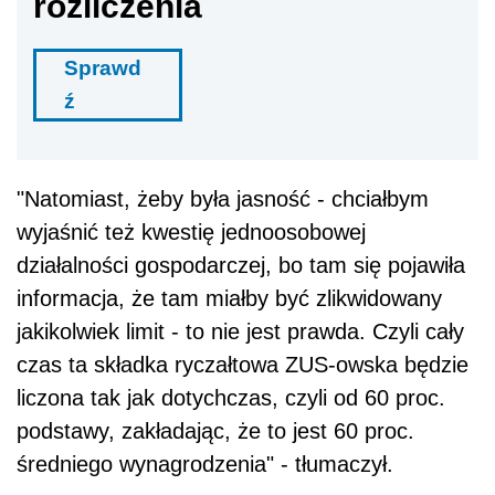
informacja, że tam miałby być zlikwidowany
jakikolwiek limit - to nie jest prawda. Czyli cały
czas ta składka ryczałtowa ZUS-owska będzie
liczona tak jak dotychczas, czyli od 60 proc.
podstawy, zakładając, że to jest 60 proc.
średniego wynagrodzenia" - tłumaczył.
Zobacz również:
Likwidacja 30-krotności w 2020 r. - wpływ na
podatników i emerytury
Apel pracodawców o utrzymanie limitu
składek na ZUS
"To jest 60 proc. jest teraz, ale my chcemy
dodatkowo wprowadzić ten obniżony ZUS. To,
co wspominał pan premier na konwencji