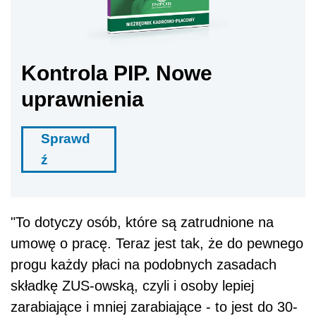
"To dotyczy osób, które są zatrudnione na
umowę o pracę. Teraz jest tak, że do pewnego
progu każdy płaci na podobnych zasadach
składkę ZUS-owską, czyli i osoby lepiej
zarabiające i mniej zarabiające - to jest do 30-
krotności. Później faktycznie już ta składka nie
jest proporcjonalna. My faktycznie założyliśmy
w budżecie na przyszły rok, że ta zasada
zostanie zniesiona i że ta proporcjonalność
będzie bez tego limitu" - powiedział rzecznik
rządu.
Dalszy ciąg materiału pod wideo