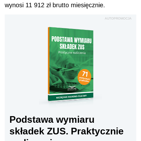
Podstawa wymiaru
składek ZUS. Praktycznie
rozliczenia
Sprawd
ź
"Natomiast, żeby była jasność - chciałbym
wyjaśnić też kwestię jednoosobowej
działalności gospodarczej, bo tam się pojawiła