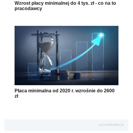
Płaca minimalna od 2020 r. wzrośnie do 2600
zł
AUTOPROMOCJA
Uprawnienia rodzicielskie -
QUIZ
Jak zdobyć Certyfikat:
Czytaj artykuły
Rozwiązuj testy
Zdobądź certyfikat