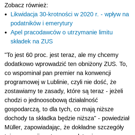
programowej w Lublinie, czyli nie dość, że
zostawiamy te zasady, które są teraz - jeżeli
chodzi o jednoosobową działalność
gospodarczą, to dla tych, co mają niższe
dochody ta składka będzie niższa" - powiedział
Müller, zapowiadając, że dokładne szczegóły
tej propozycji zostaną przedstawione na
najbliższej konwencji w Katowicach.
Najbliższa konwencja tematyczna PiS w
Katowicach, podczas której premier Mateusz
Morawiecki i prezes PiS Jarosław Kaczyński
omówią propozycje Prawa i Sprawiedliwości
dotyczące rozwoju gospodarczego odbędzie
się w sobotę.