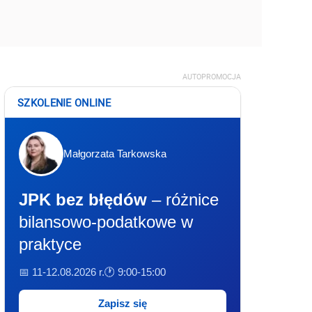
AUTOPROMOCJA
SZKOLENIE ONLINE
Małgorzata Tarkowska
JPK bez błędów
– różnice
bilansowo-podatkowe w
praktyce
📅 11-12.08.2026 r.
🕐 9:00-15:00
Zapisz się