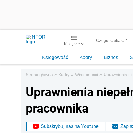
Kategorie
Księgowość
Kadry
Biznes
S
»
»
»
Strona główna
Kadry
Wiadomości
Uprawnienia n
Uprawnienia niepe
pracownika
Subskrybuj nas na Youtube
Zapisz