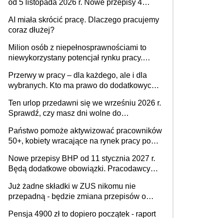
od 5 listopada 2026 r. Nowe przepisy 4
sierpnia zostały ogłoszone w Dzienniku
AI miała skrócić pracę. Dlaczego pracujemy
Ustaw
coraz dłużej?
Milion osób z niepełnosprawnościami to
niewykorzystany potencjał rynku pracy.
Problemem nie jest brak kandydatów,
Przerwy w pracy – dla każdego, ale i dla
dofinansowań czy refundacji, ale bariery po
wybranych. Kto ma prawo do dodatkowych
stronie systemu i świadomości
15 minut?
pracodawców [WYWIAD]
Ten urlop przedawni się we wrześniu 2026 r.
Sprawdź, czy masz dni wolne do
wykorzystania
Państwo pomoże aktywizować pracowników
50+, kobiety wracające na rynek pracy po
urodzeniu dzieci, osoby przewlekle chore i
Nowe przepisy BHP od 11 stycznia 2027 r.
osoby neuroatypowe. Powstanie Fundusz
Będą dodatkowe obowiązki. Pracodawcy
na rzecz Inkluzywności w Zatrudnianiu?
dostają czas na przygotowanie się do zmian
Już żadne składki w ZUS nikomu nie
przepadną - będzie zmiana przepisów o
przedawnieniu i niepodleganiu
Pensja 4900 zł to dopiero początek - raport
ubezpieczeniom społecznym