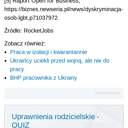
[5] Raport Open for Business,
https://biznes.newseria.pl/news/dyskryminacja-
osob-lgbt,p71037972
Źródło: RocketJobs
Zobacz również:
Praca w izolacji i kwarantannie
Ukraińcy uciekli przed wojną, ale nie do
pracy
BHP pracownika z Ukrainy
AUTOPROMOCJA
Uprawnienia rodzicielskie -
QUIZ