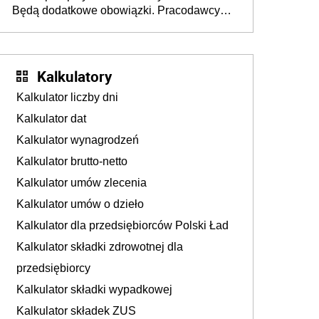
Będą dodatkowe obowiązki. Pracodawcy
na rzecz Inkluzywności w Zatrudnianiu?
dostają czas na przygotowanie się do zmian
Kalkulatory
Kalkulator liczby dni
Kalkulator dat
Kalkulator wynagrodzeń
Kalkulator brutto-netto
Kalkulator umów zlecenia
Kalkulator umów o dzieło
Kalkulator dla przedsiębiorców Polski Ład
Kalkulator składki zdrowotnej dla
przedsiębiorcy
Kalkulator składki wypadkowej
Kalkulator składek ZUS