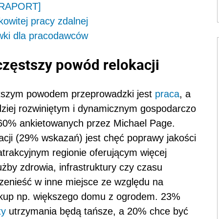
 [RAPORT]
owitej pracy zdalnej
wki dla pracodawców
częstszy powód relokacji
stszym powodem przeprowadzki jest
praca
, a
dziej rozwiniętym i dynamicznym gospodarczo
60% ankietowanych przez Michael Page.
acji (29% wskazań) jest chęć poprawy jakości
atrakcyjnym regionie oferującym więcej
żby zdrowia, infrastruktury czy czasu
zenieść w inne miejsce ze względu na
zakup np. większego domu z ogrodem. 23%
ty
utrzymania będą tańsze, a 20% chce być