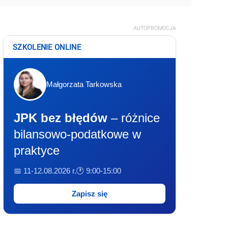
AUTOPROMOCJA
SZKOLENIE ONLINE
Małgorzata Tarkowska
JPK bez błędów
– różnice
bilansowo-podatkowe w
praktyce
📅 11-12.08.2026 r.
🕐 9:00-15:00
Zapisz się