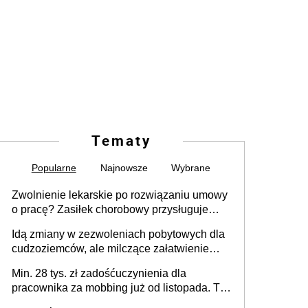
Tematy
Popularne
Najnowsze
Wybrane
Zwolnienie lekarskie po rozwiązaniu umowy
o pracę? Zasiłek chorobowy przysługuje
tylko w przypadku zachorowania w ciągu 14
Idą zmiany w zezwoleniach pobytowych dla
dni od ustania stosunku pracy
cudzoziemców, ale milczące załatwienie
spraw przewidziano tylko dla wybranych
Min. 28 tys. zł zadośćuczynienia dla
pracownika za mobbing już od listopada. To
także nieuzasadniona krytyka i izolowanie z