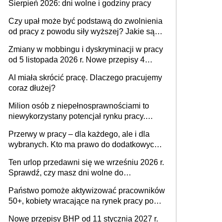
Sierpień 2026: dni wolne i godziny pracy
zespołu
Czy upał może być podstawą do zwolnienia
od pracy z powodu siły wyższej? Jakie są
obowiązki pracodawcy
Zmiany w mobbingu i dyskryminacji w pracy
od 5 listopada 2026 r. Nowe przepisy 4
sierpnia zostały ogłoszone w Dzienniku
AI miała skrócić pracę. Dlaczego pracujemy
Ustaw
coraz dłużej?
Milion osób z niepełnosprawnościami to
niewykorzystany potencjał rynku pracy.
Problemem nie jest brak kandydatów,
Przerwy w pracy – dla każdego, ale i dla
dofinansowań czy refundacji, ale bariery po
wybranych. Kto ma prawo do dodatkowych
stronie systemu i świadomości
15 minut?
pracodawców [WYWIAD]
Ten urlop przedawni się we wrześniu 2026 r.
Sprawdź, czy masz dni wolne do
wykorzystania
Państwo pomoże aktywizować pracowników
50+, kobiety wracające na rynek pracy po
urodzeniu dzieci, osoby przewlekle chore i
Nowe przepisy BHP od 11 stycznia 2027 r.
osoby neuroatypowe. Powstanie Fundusz