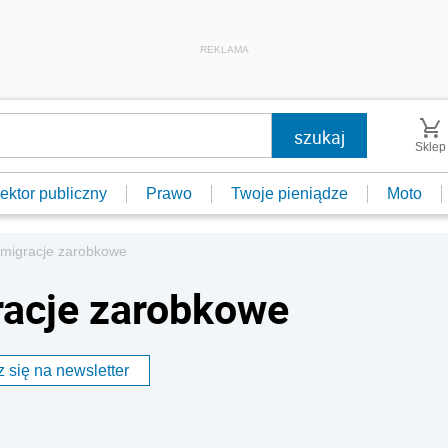
REKLAMA
Sklep
ektor publiczny
Prawo
Twoje pieniądze
Moto
 migracje zarobkowe
racje zarobkowe
 się na newsletter