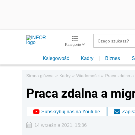
Kategorie
Księgowość
Kadry
Biznes
S
»
»
»
Strona główna
Kadry
Wiadomości
Praca zdalna a
Praca zdalna a mig
Subskrybuj nas na Youtube
Zapisz
14 września 2021, 15:36