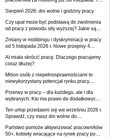
także nieuzasadniona krytyka i izolowanie z
Sierpień 2026: dni wolne i godziny pracy
zespołu
Czy upał może być podstawą do zwolnienia
od pracy z powodu siły wyższej? Jakie są
obowiązki pracodawcy
Zmiany w mobbingu i dyskryminacji w pracy
od 5 listopada 2026 r. Nowe przepisy 4
sierpnia zostały ogłoszone w Dzienniku
AI miała skrócić pracę. Dlaczego pracujemy
Ustaw
coraz dłużej?
Milion osób z niepełnosprawnościami to
niewykorzystany potencjał rynku pracy.
Problemem nie jest brak kandydatów,
Przerwy w pracy – dla każdego, ale i dla
dofinansowań czy refundacji, ale bariery po
wybranych. Kto ma prawo do dodatkowych
stronie systemu i świadomości
15 minut?
pracodawców [WYWIAD]
Ten urlop przedawni się we wrześniu 2026 r.
Sprawdź, czy masz dni wolne do
wykorzystania
Państwo pomoże aktywizować pracowników
50+, kobiety wracające na rynek pracy po