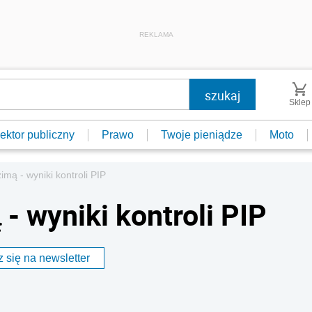
REKLAMA
Sklep
ektor publiczny
Prawo
Twoje pieniądze
Moto
imą - wyniki kontroli PIP
- wyniki kontroli PIP
 się na newsletter