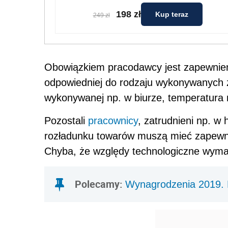
198 zł
Kup teraz
249 zł
Obowiązkiem pracodawcy jest zapewnien
odpowiedniej do rodzaju wykonywanych z
wykonywanej np. w biurze, temperatura n
Pozostali
pracownicy
, zatrudnieni np. w
rozładunku towarów muszą mieć zapewnio
Chyba, że względy technologiczne wymag
Polecamy:
Wynagrodzenia 2019. R