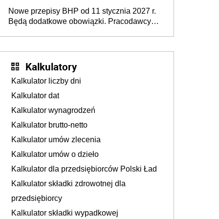
urodzeniu dzieci, osoby przewlekle chore i
Nowe przepisy BHP od 11 stycznia 2027 r.
osoby neuroatypowe. Powstanie Fundusz
Będą dodatkowe obowiązki. Pracodawcy
na rzecz Inkluzywności w Zatrudnianiu?
dostają czas na przygotowanie się do zmian
Kalkulatory
Kalkulator liczby dni
Kalkulator dat
Kalkulator wynagrodzeń
Kalkulator brutto-netto
Kalkulator umów zlecenia
Kalkulator umów o dzieło
Kalkulator dla przedsiębiorców Polski Ład
Kalkulator składki zdrowotnej dla
przedsiębiorcy
Kalkulator składki wypadkowej