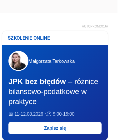
AUTOPROMOCJA
SZKOLENIE ONLINE
Małgorzata Tarkowska
JPK bez błędów
– różnice
bilansowo-podatkowe w
praktyce
📅 11-12.08.2026 r.
🕐 9:00-15:00
Zapisz się