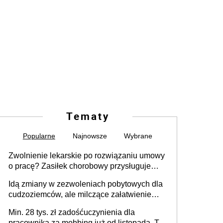
Tematy
Popularne
Najnowsze
Wybrane
Zwolnienie lekarskie po rozwiązaniu umowy
o pracę? Zasiłek chorobowy przysługuje
tylko w przypadku zachorowania w ciągu 14
Idą zmiany w zezwoleniach pobytowych dla
dni od ustania stosunku pracy
cudzoziemców, ale milczące załatwienie
spraw przewidziano tylko dla wybranych
Min. 28 tys. zł zadośćuczynienia dla
pracownika za mobbing już od listopada. To