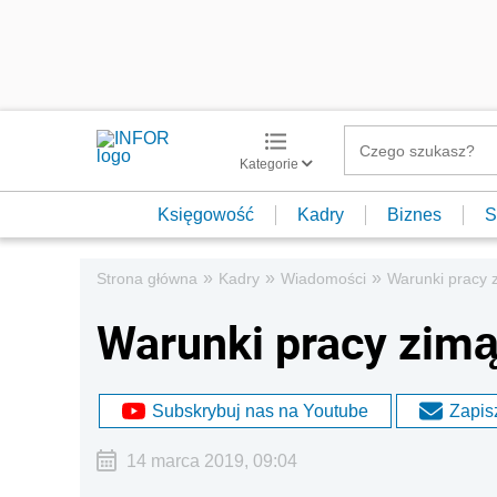
Kategorie
Księgowość
Kadry
Biznes
S
»
»
»
Strona główna
Kadry
Wiadomości
Warunki pracy z
Warunki pracy zimą 
Subskrybuj nas na Youtube
Zapisz
14 marca 2019, 09:04