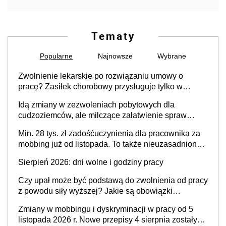
Tematy
Popularne
Najnowsze
Wybrane
Zwolnienie lekarskie po rozwiązaniu umowy o
pracę? Zasiłek chorobowy przysługuje tylko w
przypadku zachorowania w ciągu 14 dni od ustania
Idą zmiany w zezwoleniach pobytowych dla
stosunku pracy
cudzoziemców, ale milczące załatwienie spraw
przewidziano tylko dla wybranych
Min. 28 tys. zł zadośćuczynienia dla pracownika za
mobbing już od listopada. To także nieuzasadniona
krytyka i izolowanie z zespołu
Sierpień 2026: dni wolne i godziny pracy
Czy upał może być podstawą do zwolnienia od pracy
z powodu siły wyższej? Jakie są obowiązki
pracodawcy
Zmiany w mobbingu i dyskryminacji w pracy od 5
listopada 2026 r. Nowe przepisy 4 sierpnia zostały