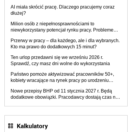
ogłoszone w Dzienniku Ustaw
AI miała skrócić pracę. Dlaczego pracujemy coraz
dłużej?
Milion osób z niepełnosprawnościami to
niewykorzystany potencjał rynku pracy. Problemem
nie jest brak kandydatów, dofinansowań czy
Przerwy w pracy – dla każdego, ale i dla wybranych.
refundacji, ale bariery po stronie systemu i
Kto ma prawo do dodatkowych 15 minut?
świadomości pracodawców [WYWIAD]
Ten urlop przedawni się we wrześniu 2026 r.
Sprawdź, czy masz dni wolne do wykorzystania
Państwo pomoże aktywizować pracowników 50+,
kobiety wracające na rynek pracy po urodzeniu
dzieci, osoby przewlekle chore i osoby
Nowe przepisy BHP od 11 stycznia 2027 r. Będą
neuroatypowe. Powstanie Fundusz na rzecz
dodatkowe obowiązki. Pracodawcy dostają czas na
Inkluzywności w Zatrudnianiu?
przygotowanie się do zmian
Kalkulatory