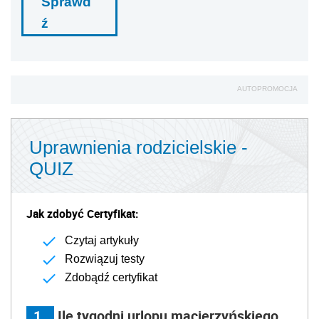
Sprawd
ź
AUTOPROMOCJA
Uprawnienia rodzicielskie -
QUIZ
Jak zdobyć Certyfikat:
Czytaj artykuły
Rozwiązuj testy
Zdobądź certyfikat
1
Ile tygodni urlopu macierzyńskiego