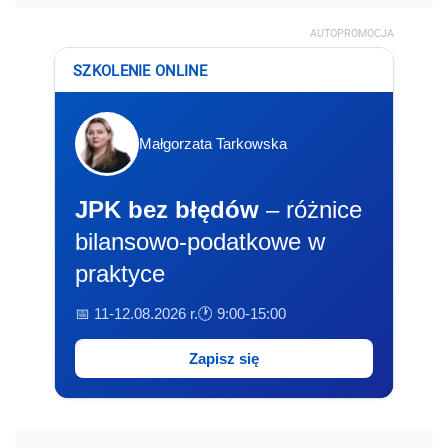
AUTOPROMOCJA
SZKOLENIE ONLINE
Małgorzata Tarkowska
JPK bez błędów
– różnice
bilansowo-podatkowe w
praktyce
📅 11-12.08.2026 r.
🕐 9:00-15:00
Zapisz się