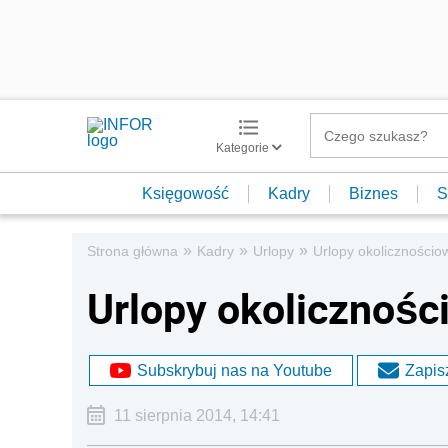
Kategorie
Księgowość
Kadry
Biznes
S
»
»
»
Strona główna
Kadry
Urlopy
Urlopy okolicznościo
Urlopy okolicznośc
Subskrybuj nas na Youtube
Zapisz
11 sierpnia 2014, 14:41