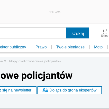
REKLAMA
Sklep
ektor publiczny
Prawo
Twoje pieniądze
Moto
»
we
Urlopy okolicznościowe policjantów
iowe policjantów
 się na newsletter
Dołącz do grona ekspertów