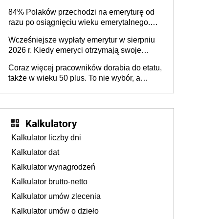
84% Polaków przechodzi na emeryturę od
razu po osiągnięciu wieku emerytalnego.
Natomiast pokolenie X musi pracować
Wcześniejsze wypłaty emerytur w sierpniu
dłużej, ale czy jest w stanie? Pracownicy
2026 r. Kiedy emeryci otrzymają swoje
45+ to siła napędowa gospodarki
świadczenia?
Coraz więcej pracowników dorabia do etatu,
także w wieku 50 plus. To nie wybór, a
konieczność. Powodem są rosnące koszty
życia
Kalkulatory
Kalkulator liczby dni
Kalkulator dat
Kalkulator wynagrodzeń
Kalkulator brutto-netto
Kalkulator umów zlecenia
Kalkulator umów o dzieło