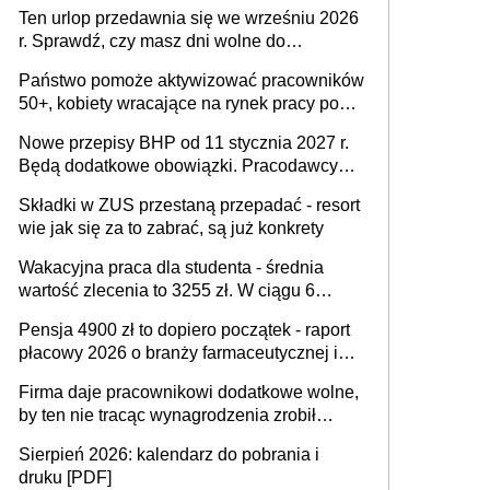
15 minut?
Ten urlop przedawnia się we wrześniu 2026
r. Sprawdź, czy masz dni wolne do
wykorzystania
Państwo pomoże aktywizować pracowników
50+, kobiety wracające na rynek pracy po
urodzeniu dzieci, osoby przewlekle chore i
Nowe przepisy BHP od 11 stycznia 2027 r.
osoby neuroatypowe. Powstanie Fundusz
Będą dodatkowe obowiązki. Pracodawcy
na rzecz Inkluzywności w Zatrudnianiu?
dostają czas na przygotowanie się do zmian
Składki w ZUS przestaną przepadać - resort
wie jak się za to zabrać, są już konkrety
Wakacyjna praca dla studenta - średnia
wartość zlecenia to 3255 zł. W ciągu 6
miesięcy aktywny freelancer-student zarabia
Pensja 4900 zł to dopiero początek - raport
ponad 10,7 tys. zł
płacowy 2026 o branży farmaceutycznej i
chemicznej
Firma daje pracownikowi dodatkowe wolne,
by ten nie tracąc wynagrodzenia zrobił
dodatkowe badania. Ten benefit się
Sierpień 2026: kalendarz do pobrania i
sprawdza
druku [PDF]