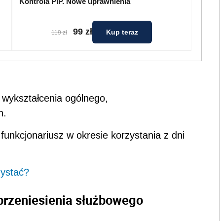
Kontrola PIP. Nowe uprawnienia
99 zł
Kup teraz
119 zł
 wykształcenia ogólnego,
h.
 funkcjonariusz w okresie korzystania z dni
zystać?
 przeniesienia służbowego