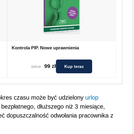
Kontrola PIP. Nowe uprawnienia
99 zł
Kup teraz
119 zł
 okres czasu może być udzielony
urlop
u bezpłatnego, dłuższego niż 3 miesiące,
ć dopuszczalność odwołania pracownika z