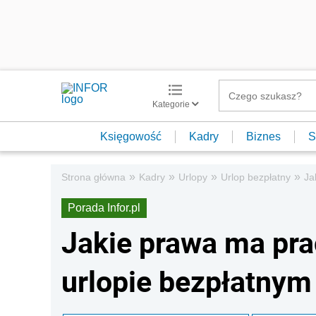
Kategorie
Księgowość
Kadry
Biznes
S
»
»
»
»
Strona główna
Kadry
Urlopy
Urlop bezpłatny
Ja
Porada Infor.pl
Jakie prawa ma pr
urlopie bezpłatnym