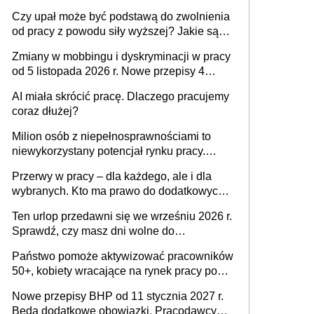
Czy upał może być podstawą do zwolnienia
od pracy z powodu siły wyższej? Jakie są
obowiązki pracodawcy
Zmiany w mobbingu i dyskryminacji w pracy
od 5 listopada 2026 r. Nowe przepisy 4
sierpnia zostały ogłoszone w Dzienniku
AI miała skrócić pracę. Dlaczego pracujemy
Ustaw
coraz dłużej?
Milion osób z niepełnosprawnościami to
niewykorzystany potencjał rynku pracy.
Problemem nie jest brak kandydatów,
Przerwy w pracy – dla każdego, ale i dla
dofinansowań czy refundacji, ale bariery po
wybranych. Kto ma prawo do dodatkowych
stronie systemu i świadomości
15 minut?
pracodawców [WYWIAD]
Ten urlop przedawni się we wrześniu 2026 r.
Sprawdź, czy masz dni wolne do
wykorzystania
Państwo pomoże aktywizować pracowników
50+, kobiety wracające na rynek pracy po
urodzeniu dzieci, osoby przewlekle chore i
Nowe przepisy BHP od 11 stycznia 2027 r.
osoby neuroatypowe. Powstanie Fundusz
Będą dodatkowe obowiązki. Pracodawcy