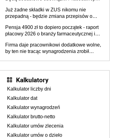
na rzecz Inkluzywności w Zatrudnianiu?
dostają czas na przygotowanie się do zmian
Już żadne składki w ZUS nikomu nie
przepadną - będzie zmiana przepisów o
przedawnieniu i niepodleganiu
Pensja 4900 zł to dopiero początek - raport
ubezpieczeniom społecznym
płacowy 2026 o branży farmaceutycznej i
chemicznej
Firma daje pracownikowi dodatkowe wolne,
by ten nie tracąc wynagrodzenia zrobił
dodatkowe badania. Ten benefit się
sprawdza
Kalkulatory
Kalkulator liczby dni
Kalkulator dat
Kalkulator wynagrodzeń
Kalkulator brutto-netto
Kalkulator umów zlecenia
Kalkulator umów o dzieło