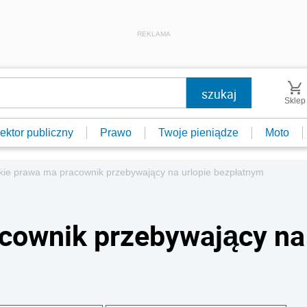
REKLAMA
Sklep
ektor publiczny
Prawo
Twoje pieniądze
Moto
kie prawa ma pracownik przebywający na urlopie bezpłatnym
acownik przebywający na