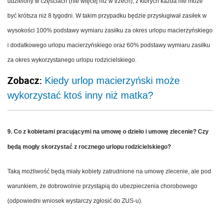
udzielony w częściach (nie więcej niż w trzech), z których każda nie może
być krótsza niż 8 tygodni. W takim przypadku będzie przysługiwał zasiłek w
wysokości 100% podstawy wymiaru zasiłku za okres urlopu macierzyńskiego
i dodatkowego urlopu macierzyńskiego oraz 60% podstawy wymiaru zasiłku
za okres wykorzystanego urlopu rodzicielskiego.
Zobacz:
Kiedy urlop macierzyński może
wykorzystać ktoś inny niż matka?
9. Co z kobietami pracującymi na umowę o dzieło i umowę zlecenie? Czy
będą mogły skorzystać z rocznego urlopu rodzicielskiego?
Taką możliwość będą miały kobiety zatrudnione na umowę zlecenie, ale pod
warunkiem, że dobrowolnie przystąpią do ubezpieczenia chorobowego
(odpowiedni wniosek wystarczy zgłosić do ZUS-u).