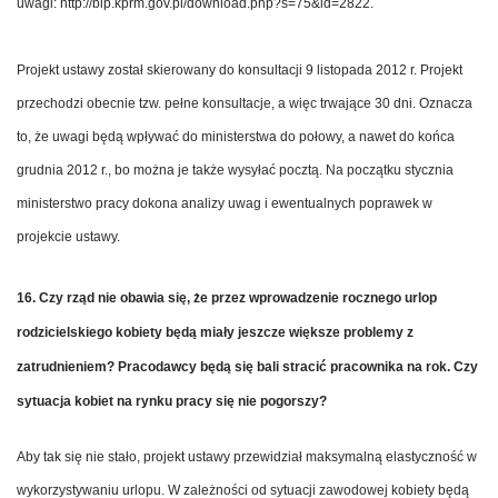
uwagi: http://bip.kprm.gov.pl/download.php?s=75&id=2822.
Projekt ustawy został skierowany do konsultacji 9 listopada 2012 r. Projekt
przechodzi obecnie tzw. pełne konsultacje, a więc trwające 30 dni. Oznacza
to, że uwagi będą wpływać do ministerstwa do połowy, a nawet do końca
grudnia 2012 r., bo można je także wysyłać pocztą. Na początku stycznia
ministerstwo pracy dokona analizy uwag i ewentualnych poprawek w
projekcie ustawy.
16. Czy rząd nie obawia się, że przez wprowadzenie rocznego urlop
rodzicielskiego kobiety będą miały jeszcze większe problemy z
zatrudnieniem? Pracodawcy będą się bali stracić pracownika na rok. Czy
sytuacja kobiet na rynku pracy się nie pogorszy?
Aby tak się nie stało, projekt ustawy przewidział maksymalną elastyczność w
wykorzystywaniu urlopu. W zależności od sytuacji zawodowej kobiety będą