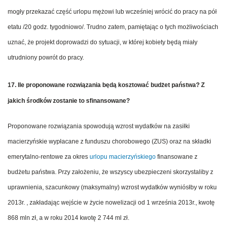
mogły przekazać część urlopu mężowi lub wcześniej wrócić do pracy na pół
etatu /20 godz. tygodniowo/. Trudno zatem, pamiętając o tych możliwościach
uznać, że projekt doprowadzi do sytuacji, w której kobiety będą miały
utrudniony powrót do pracy.
17. Ile proponowane rozwiązania będą kosztować budżet państwa? Z
jakich środków zostanie to sfinansowane?
Proponowane rozwiązania spowodują wzrost wydatków na zasiłki
macierzyńskie wypłacane z funduszu chorobowego (ZUS) oraz na składki
emerytalno-rentowe za okres
urlopu macierzyńskiego
finansowane z
budżetu państwa. Przy założeniu, że wszyscy ubezpieczeni skorzystaliby z
uprawnienia, szacunkowy (maksymalny) wzrost wydatków wyniósłby w roku
2013r. , zakładając wejście w życie nowelizacji od 1 września 2013r., kwotę
868 mln zł, a w roku 2014 kwotę 2 744 ml zł.