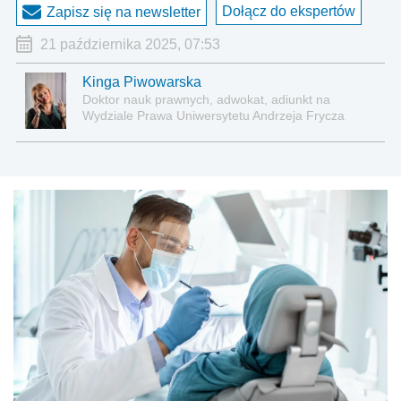
Dołącz do ekspertów
Zapisz się na newsletter
21 października 2025, 07:53
Kinga Piwowarska
Doktor nauk prawnych, adwokat, adiunkt na
Wydziale Prawa Uniwersytetu Andrzeja Frycza
Modrzewskiego w Krakowie oraz Rzecznik
Akademicki ds. równego traktowania i
przeciwdziałania dyskryminacji. Specjalizuje się w
prawie pracy, zabezpieczeniu społecznym oraz
administracyjnoprawnych aspektach związanych z
pracą i pomocą socjalną.