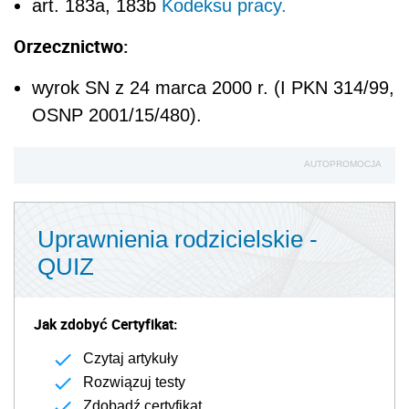
art. 18
3a
, 18
3b
Kodeksu pracy.
Orzecznictwo:
wyrok SN z 24 marca 2000 r. (I PKN 314/99,
OSNP 2001/15/480).
AUTOPROMOCJA
Uprawnienia rodzicielskie -
QUIZ
Jak zdobyć Certyfikat:
Czytaj artykuły
Rozwiązuj testy
Zdobądź certyfikat