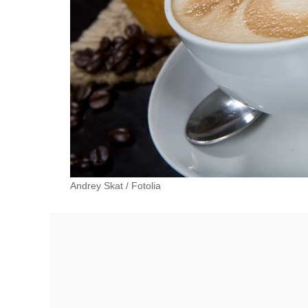
Andrey Skat
/
Fotolia