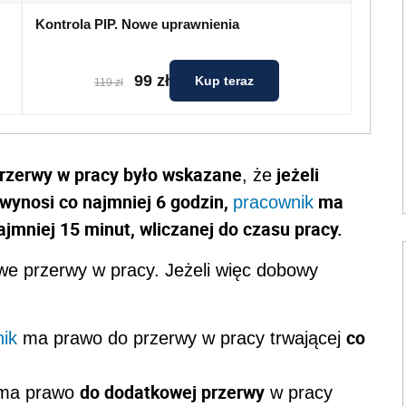
Kontrola PIP. Nowe uprawnienia
99 zł
Kup teraz
119 zł
rzerwy w pracy było wskazane
je
żeli
, że
wynosi co najmniej 6 godzin,
ma
pracownik
ajmniej 15 minut, wliczanej do czasu pracy.
e przerwy w pracy. Jeżeli więc dobowy
co
ik
ma prawo do przerwy w pracy trwającej
do dodatkowej przerwy
ma prawo
w pracy