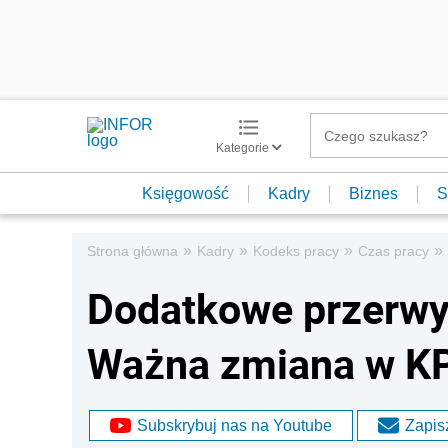
Kategorie
Księgowość
Kadry
Biznes
S
»
»
»
»
Strona główna
Kadry
Kodeks pracy
Czas pracy
Dodatkowe przerwy 
Ważna zmiana w K
Subskrybuj nas na Youtube
Zapisz