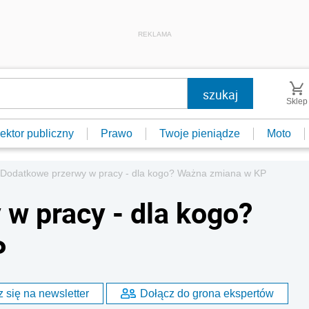
REKLAMA
Sklep
ektor publiczny
Prawo
Twoje pieniądze
Moto
Dodatkowe przerwy w pracy - dla kogo? Ważna zmiana w KP
w pracy - dla kogo?
P
 się na newsletter
Dołącz do grona ekspertów