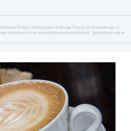
 Wydziale Prawa Uniwersytetu Andrzeja Frycza Modrzewskiego w
go traktowania i przeciwdziałania dyskryminacji. Specjalizuje się w
raz administracyjnoprawnych aspektach związanych z pracą i pomocą