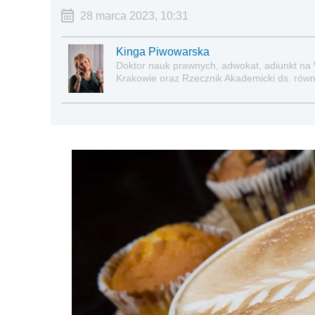
28 marca 2023, 10:31
Kinga Piwowarska
Doktor nauk prawnych, adwokat, adiunkt na
Krakowie oraz Rzecznik Akademicki ds. równe
prawie pracy, zabezpieczeniu społecznym o
socjalną.