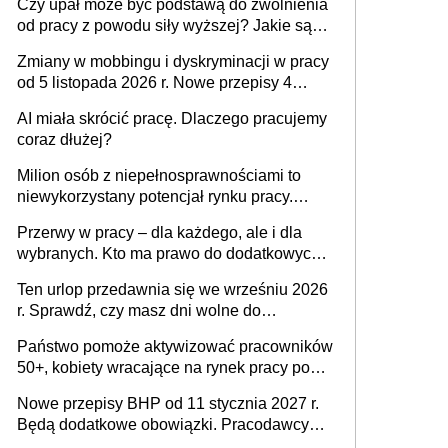
Czy upał może być podstawą do zwolnienia
od pracy z powodu siły wyższej? Jakie są
obowiązki pracodawcy
Zmiany w mobbingu i dyskryminacji w pracy
od 5 listopada 2026 r. Nowe przepisy 4
sierpnia zostały ogłoszone w Dzienniku
AI miała skrócić pracę. Dlaczego pracujemy
Ustaw
coraz dłużej?
Milion osób z niepełnosprawnościami to
niewykorzystany potencjał rynku pracy.
Problemem nie jest brak kandydatów,
Przerwy w pracy – dla każdego, ale i dla
dofinansowań czy refundacji, ale bariery po
wybranych. Kto ma prawo do dodatkowych
stronie systemu i świadomości
15 minut?
pracodawców [WYWIAD]
Ten urlop przedawnia się we wrześniu 2026
r. Sprawdź, czy masz dni wolne do
wykorzystania
Państwo pomoże aktywizować pracowników
50+, kobiety wracające na rynek pracy po
urodzeniu dzieci, osoby przewlekle chore i
Nowe przepisy BHP od 11 stycznia 2027 r.
osoby neuroatypowe. Powstanie Fundusz
Będą dodatkowe obowiązki. Pracodawcy
na rzecz Inkluzywności w Zatrudnianiu?
dostają czas na przygotowanie się do zmian