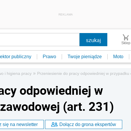
REKLAMA
Sklep
ektor publiczny
Prawo
Twoje pieniądze
Moto
»
o i higiena pracy
Przeniesienie do pracy odpowiedniej w przypadku 
racy odpowiedniej w
zawodowej (art. 231)
 się na newsletter
Dołącz do grona ekspertów