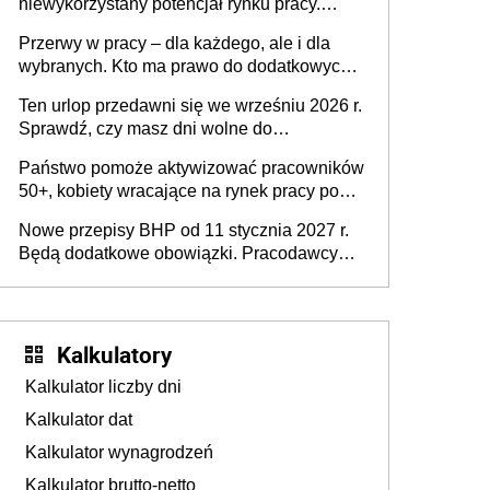
niewykorzystany potencjał rynku pracy.
Problemem nie jest brak kandydatów,
Przerwy w pracy – dla każdego, ale i dla
dofinansowań czy refundacji, ale bariery po
wybranych. Kto ma prawo do dodatkowych
stronie systemu i świadomości
15 minut?
pracodawców [WYWIAD]
Ten urlop przedawni się we wrześniu 2026 r.
Sprawdź, czy masz dni wolne do
wykorzystania
Państwo pomoże aktywizować pracowników
50+, kobiety wracające na rynek pracy po
urodzeniu dzieci, osoby przewlekle chore i
Nowe przepisy BHP od 11 stycznia 2027 r.
osoby neuroatypowe. Powstanie Fundusz
Będą dodatkowe obowiązki. Pracodawcy
na rzecz Inkluzywności w Zatrudnianiu?
dostają czas na przygotowanie się do zmian
Kalkulatory
Kalkulator liczby dni
Kalkulator dat
Kalkulator wynagrodzeń
Kalkulator brutto-netto