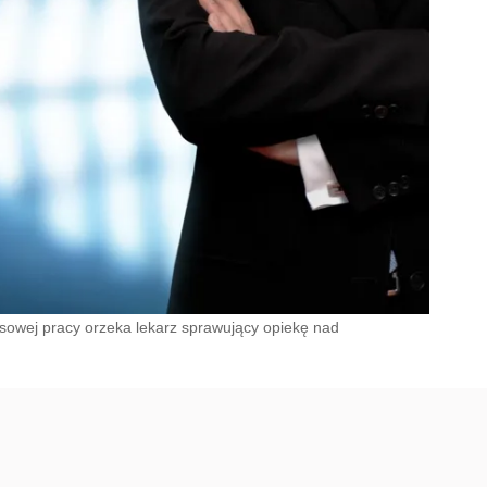
owej pracy orzeka lekarz sprawujący opiekę nad