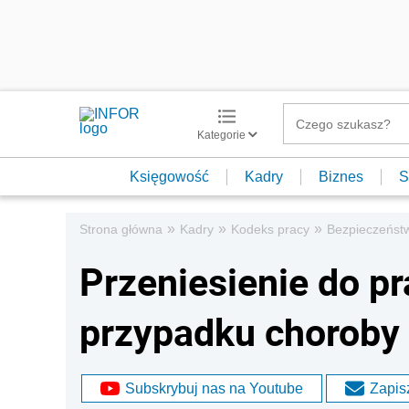
Kategorie
Księgowość
Kadry
Biznes
S
»
»
»
Strona główna
Kadry
Kodeks pracy
Bezpieczeństw
Przeniesienie do p
przypadku choroby 
Subskrybuj nas na Youtube
Zapisz