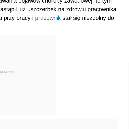
awania objawów choroby zawodowej, to tym
nastąpił już uszczerbek na zdrowiu pracownika
 przy pracy i
pracownik
stał się niezdolny do
REKLAMA