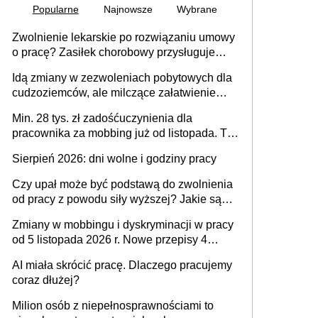
Popularne
Najnowsze
Wybrane
Zwolnienie lekarskie po rozwiązaniu umowy
o pracę? Zasiłek chorobowy przysługuje
tylko w przypadku zachorowania w ciągu 14
Idą zmiany w zezwoleniach pobytowych dla
dni od ustania stosunku pracy
cudzoziemców, ale milczące załatwienie
spraw przewidziano tylko dla wybranych
Min. 28 tys. zł zadośćuczynienia dla
pracownika za mobbing już od listopada. To
także nieuzasadniona krytyka i izolowanie z
Sierpień 2026: dni wolne i godziny pracy
zespołu
Czy upał może być podstawą do zwolnienia
od pracy z powodu siły wyższej? Jakie są
obowiązki pracodawcy
Zmiany w mobbingu i dyskryminacji w pracy
od 5 listopada 2026 r. Nowe przepisy 4
sierpnia zostały ogłoszone w Dzienniku
AI miała skrócić pracę. Dlaczego pracujemy
Ustaw
coraz dłużej?
Milion osób z niepełnosprawnościami to