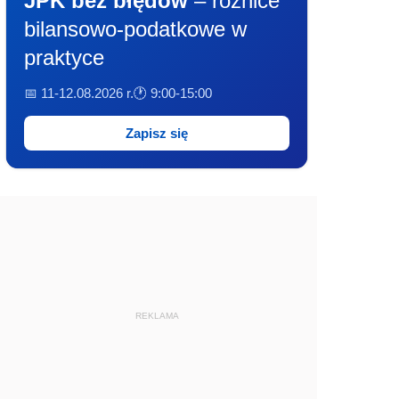
JPK bez błędów
– różnice
bilansowo-podatkowe w
praktyce
📅 11-12.08.2026 r.
🕐 9:00-15:00
Zapisz się
REKLAMA