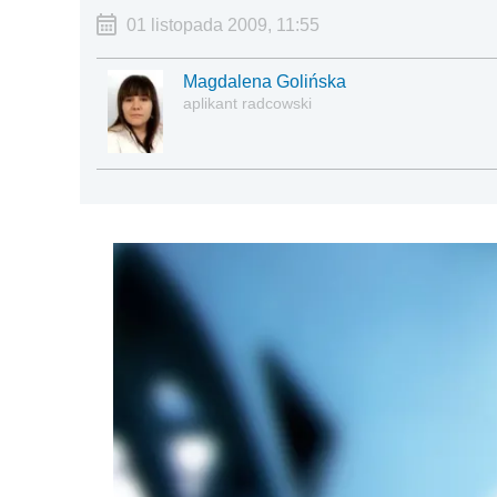
01 listopada 2009, 11:55
Magdalena Golińska
aplikant radcowski