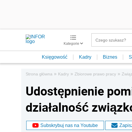
Kategorie
Księgowość
Kadry
Biznes
S
»
»
»
Strona główna
Kadry
Zbiorowe prawo pracy
Zwią
Udostępnienie pom
działalność związ
Subskrybuj nas na Youtube
Zapisz