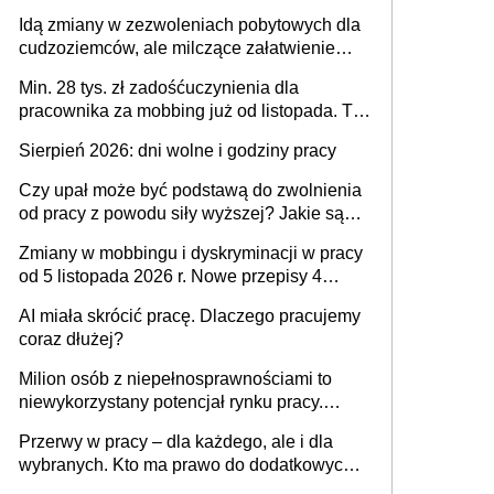
tylko w przypadku zachorowania w ciągu 14
Idą zmiany w zezwoleniach pobytowych dla
dni od ustania stosunku pracy
cudzoziemców, ale milczące załatwienie
spraw przewidziano tylko dla wybranych
Min. 28 tys. zł zadośćuczynienia dla
pracownika za mobbing już od listopada. To
także nieuzasadniona krytyka i izolowanie z
Sierpień 2026: dni wolne i godziny pracy
zespołu
Czy upał może być podstawą do zwolnienia
od pracy z powodu siły wyższej? Jakie są
obowiązki pracodawcy
Zmiany w mobbingu i dyskryminacji w pracy
od 5 listopada 2026 r. Nowe przepisy 4
sierpnia zostały ogłoszone w Dzienniku
AI miała skrócić pracę. Dlaczego pracujemy
Ustaw
coraz dłużej?
Milion osób z niepełnosprawnościami to
niewykorzystany potencjał rynku pracy.
Problemem nie jest brak kandydatów,
Przerwy w pracy – dla każdego, ale i dla
dofinansowań czy refundacji, ale bariery po
wybranych. Kto ma prawo do dodatkowych
stronie systemu i świadomości
15 minut?