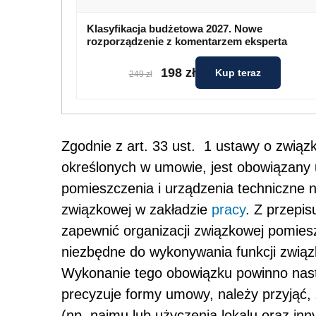
Klasyfikacja budżetowa 2027. Nowe
rozporządzenie z komentarzem eksperta
198 zł
Kup teraz
249 zł
Zgodnie z art. 33 ust. 1 ustawy o zwi
określonych w umowie, jest obowiązany 
pomieszczenia i urządzenia techniczne 
związkowej w zakładzie
pracy
. Z przepi
zapewnić organizacji związkowej pomiesz
niezbędne do wykonywania funkcji zwią
Wykonanie tego obowiązku powinno nastą
precyzuje formy umowy, należy przyjąć,
(np. najmu lub użyczenia lokalu oraz in