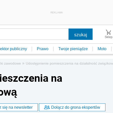
REKLAMA
Sklep
ektor publiczny
Prawo
Twoje pieniądze
Moto
»
zki zawodowe
Udostępnienie pomieszczenia na działalność związko
ieszczenia na
kową
 się na newsletter
Dołącz do grona ekspertów