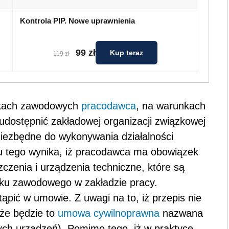
Kontrola PIP. Nowe uprawnienia
99 zł
Kup teraz
119 zł
ązkach zawodowych
pracodawca
, na warunkach
udostępnić zakładowej organizacji związkowej
niezbędne do wykonywania działalności
su tego wynika, iż pracodawca ma obowiązek
czenia i urządzenia techniczne, które są
zku zawodowego w zakładzie pracy.
pić w umowie. Z uwagi na to, iż przepis nie
 że będzie to
umowa cywilnoprawna
nazwana
nych urządzeń). Pomimo tego, iż w praktyce