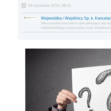
08 września 2014, 08:41
Wojewódka i Wspólnicy Sp. k. Kancela
Warszawska kancelaria specjalizująca się 
indywidualnego prawa pracy oraz świadczeń