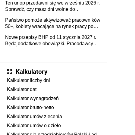
pracodawców [WYWIAD]
Ten urlop przedawni się we wrześniu 2026 r.
Sprawdź, czy masz dni wolne do
wykorzystania
Państwo pomoże aktywizować pracowników
50+, kobiety wracające na rynek pracy po
urodzeniu dzieci, osoby przewlekle chore i
Nowe przepisy BHP od 11 stycznia 2027 r.
osoby neuroatypowe. Powstanie Fundusz
Będą dodatkowe obowiązki. Pracodawcy
na rzecz Inkluzywności w Zatrudnianiu?
dostają czas na przygotowanie się do zmian
Kalkulatory
Kalkulator liczby dni
Kalkulator dat
Kalkulator wynagrodzeń
Kalkulator brutto-netto
Kalkulator umów zlecenia
Kalkulator umów o dzieło
Kalkulator dla przedsiębiorców Polski Ład