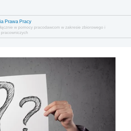
ria Prawa Pracy
wyłącznie w pomocy pracodawcom w zakresie zbiorowego i
 pracowniczych