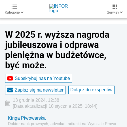
Kategorie
Serwisy
W 2025 r. wyższa nagroda
jubileuszowa i odprawa
pieniężna w budżetówce,
być może.
Subskrybuj nas na Youtube
Dołącz do ekspertów
Zapisz się na newsletter
13 grudnia 2024, 12:38
[Data aktualizacji 10 stycznia 2025, 18:44]
Kinga Piwowarska
Doktor nauk prawnych, adwokat, adiunkt na Wydziale Prawa