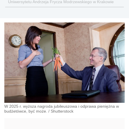
Uniwersytetu Andrzeja Frycza Modrzewskiego w Krakowie
oraz Rzecznik Akademicki ds. równego traktowania i
przeciwdziałania dyskryminacji. Specjalizuje się w prawie
pracy, zabezpieczeniu społecznym oraz
administracyjnoprawnych aspektach związanych z pracą i
pomocą socjalną.
W 2025 r. wyższa nagroda jubileuszowa i odprawa pieniężna w
budżetówce, być może.
/
Shutterstock