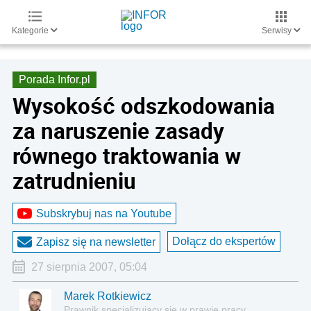
Kategorie
Serwisy
Porada Infor.pl
Wysokość odszkodowania
za naruszenie zasady
równego traktowania w
zatrudnieniu
Subskrybuj nas na Youtube
Dołącz do ekspertów
Zapisz się na newsletter
27 sierpnia 2007, 05:04
Marek Rotkiewicz
Prawnik specjalizujący się w prawie pracy