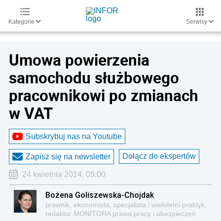
Kategorie
Serwisy
Umowa powierzenia
samochodu służbowego
pracownikowi po zmianach
w VAT
Subskrybuj nas na Youtube
Dołącz do ekspertów
Zapisz się na newsletter
24 kwietnia 2014, 05:00
Bożena Goliszewska-Chojdak
prawnik, ekonomista, specjalista i wieloletni praktyk,
redaktor MONITORA prawa pracy i ubezpieczeń