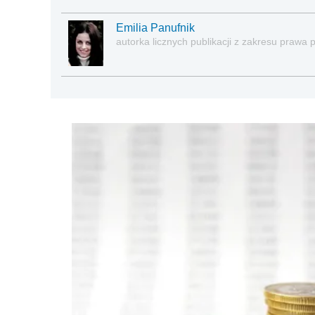
Emilia Panufnik
autorka licznych publikacji z zakresu praw