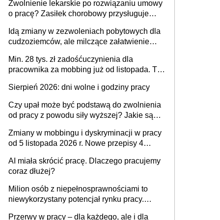
Zwolnienie lekarskie po rozwiązaniu umowy
o pracę? Zasiłek chorobowy przysługuje
tylko w przypadku zachorowania w ciągu 14
Idą zmiany w zezwoleniach pobytowych dla
dni od ustania stosunku pracy
cudzoziemców, ale milczące załatwienie
spraw przewidziano tylko dla wybranych
Min. 28 tys. zł zadośćuczynienia dla
pracownika za mobbing już od listopada. To
także nieuzasadniona krytyka i izolowanie z
Sierpień 2026: dni wolne i godziny pracy
zespołu
Czy upał może być podstawą do zwolnienia
od pracy z powodu siły wyższej? Jakie są
obowiązki pracodawcy
Zmiany w mobbingu i dyskryminacji w pracy
od 5 listopada 2026 r. Nowe przepisy 4
sierpnia zostały ogłoszone w Dzienniku
AI miała skrócić pracę. Dlaczego pracujemy
Ustaw
coraz dłużej?
Milion osób z niepełnosprawnościami to
niewykorzystany potencjał rynku pracy.
Problemem nie jest brak kandydatów,
Przerwy w pracy – dla każdego, ale i dla
dofinansowań czy refundacji, ale bariery po