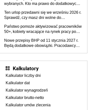
wybranych. Kto ma prawo do dodatkowych
stronie systemu i świadomości
15 minut?
pracodawców [WYWIAD]
Ten urlop przedawni się we wrześniu 2026 r.
Sprawdź, czy masz dni wolne do
wykorzystania
Państwo pomoże aktywizować pracowników
50+, kobiety wracające na rynek pracy po
urodzeniu dzieci, osoby przewlekle chore i
Nowe przepisy BHP od 11 stycznia 2027 r.
osoby neuroatypowe. Powstanie Fundusz
Będą dodatkowe obowiązki. Pracodawcy
na rzecz Inkluzywności w Zatrudnianiu?
dostają czas na przygotowanie się do zmian
Kalkulatory
Kalkulator liczby dni
Kalkulator dat
Kalkulator wynagrodzeń
Kalkulator brutto-netto
Kalkulator umów zlecenia