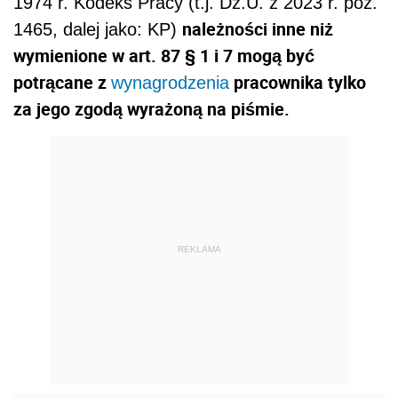
1974 r. Kodeks Pracy (t.j. Dz.U. z 2023 r. poz.
należności inne niż
1465, dalej jako: KP)
wymienione w art. 87 § 1 i 7 mogą być
potrącane z
pracownika tylko
wynagrodzenia
za jego zgodą wyrażoną na piśmie.
REKLAMA