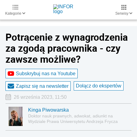
Kategorie
Serwisy
Potrącenie z wynagrodzenia
za zgodą pracownika - czy
zawsze możliwe?
Subskrybuj nas na Youtube
Dołącz do ekspertów
Zapisz się na newsletter
26 września 2023, 11:50
Kinga Piwowarska
Doktor nauk prawnych, adwokat, adiunkt na
Wydziale Prawa Uniwersytetu Andrzeja Frycza
Modrzewskiego w Krakowie oraz Rzecznik
Akademicki ds. równego traktowania i