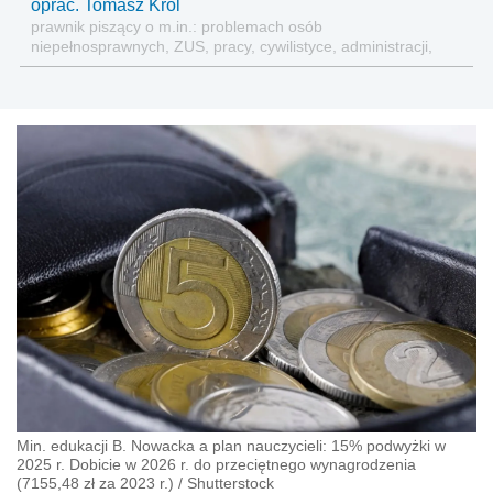
oprac. Tomasz Król
prawnik piszący o m.in.: problemach osób
niepełnosprawnych, ZUS, pracy, cywilistyce, administracji,
przedsiębiorcach, podatkach
Min. edukacji B. Nowacka a plan nauczycieli: 15% podwyżki w
2025 r. Dobicie w 2026 r. do przeciętnego wynagrodzenia
(7155,48 zł za 2023 r.)
/
Shutterstock