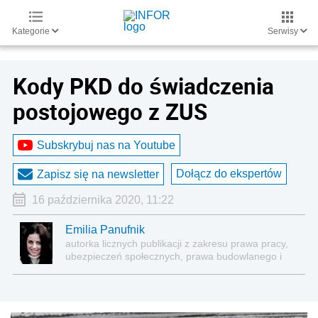
Kategorie
Serwisy
Kody PKD do świadczenia
postojowego z ZUS
Subskrybuj nas na Youtube
Dołącz do ekspertów
Zapisz się na newsletter
16 października 2020, 11:22
Emilia Panufnik
autorka licznych publikacji z zakresu prawa pracy,
ubezpieczeń społecznych, prawa budowlanego i
nieruchomości