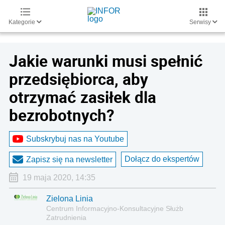
Kategorie
Serwisy
Jakie warunki musi spełnić
przedsiębiorca, aby
otrzymać zasiłek dla
bezrobotnych?
Subskrybuj nas na Youtube
Dołącz do ekspertów
Zapisz się na newsletter
19 maja 2020, 14:35
Zielona Linia
Centrum Informacyjno-Konsultacyjne Służb
Zatrudnienia