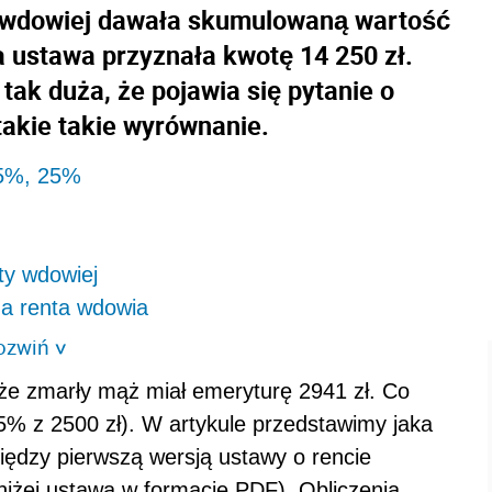
e wdowiej dawała skumulowaną wartość
a ustawa przyznała kwotę 14 250 zł.
tak duża, że pojawia się pytanie o
takie takie wyrównanie.
15%, 25%
ty wdowiej
a renta wdowia
ozwiń
>
 że zmarły mąż miał emeryturę 2941 zł. Co
5% z 2500 zł). W artykule przedstawimy jaka
iędzy pierwszą wersją ustawy o rencie
oniżej ustawa w formacie PDF). Obliczenia