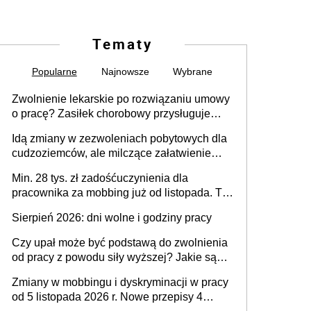
Tematy
Popularne
Najnowsze
Wybrane
Zwolnienie lekarskie po rozwiązaniu umowy
o pracę? Zasiłek chorobowy przysługuje
tylko w przypadku zachorowania w ciągu 14
Idą zmiany w zezwoleniach pobytowych dla
dni od ustania stosunku pracy
cudzoziemców, ale milczące załatwienie
spraw przewidziano tylko dla wybranych
Min. 28 tys. zł zadośćuczynienia dla
pracownika za mobbing już od listopada. To
także nieuzasadniona krytyka i izolowanie z
Sierpień 2026: dni wolne i godziny pracy
zespołu
Czy upał może być podstawą do zwolnienia
od pracy z powodu siły wyższej? Jakie są
obowiązki pracodawcy
Zmiany w mobbingu i dyskryminacji w pracy
od 5 listopada 2026 r. Nowe przepisy 4