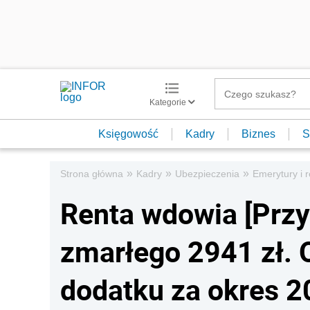
Kategorie
Księgowość
Kadry
Biznes
S
»
»
»
Strona główna
Kadry
Ubezpieczenia
Emerytury i r
Renta wdowia [Przy
zmarłego 2941 zł. 
dodatku za okres 20