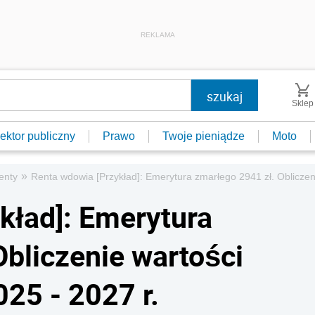
REKLAMA
Sklep
ektor publiczny
Prawo
Twoje pieniądze
Moto
»
enty
Renta wdowia [Przykład]: Emerytura zmarłego 2941 zł. Obliczen
kład]: Emerytura
Obliczenie wartości
25 - 2027 r.