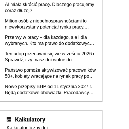
sierpnia zostały ogłoszone w Dzienniku
AI miała skrócić pracę. Dlaczego pracujemy
Ustaw
coraz dłużej?
Milion osób z niepełnosprawnościami to
niewykorzystany potencjał rynku pracy.
Problemem nie jest brak kandydatów,
Przerwy w pracy – dla każdego, ale i dla
dofinansowań czy refundacji, ale bariery po
wybranych. Kto ma prawo do dodatkowych
stronie systemu i świadomości
15 minut?
pracodawców [WYWIAD]
Ten urlop przedawni się we wrześniu 2026 r.
Sprawdź, czy masz dni wolne do
wykorzystania
Państwo pomoże aktywizować pracowników
50+, kobiety wracające na rynek pracy po
urodzeniu dzieci, osoby przewlekle chore i
Nowe przepisy BHP od 11 stycznia 2027 r.
osoby neuroatypowe. Powstanie Fundusz
Będą dodatkowe obowiązki. Pracodawcy
na rzecz Inkluzywności w Zatrudnianiu?
dostają czas na przygotowanie się do zmian
Kalkulatory
Kalkulator liczby dni