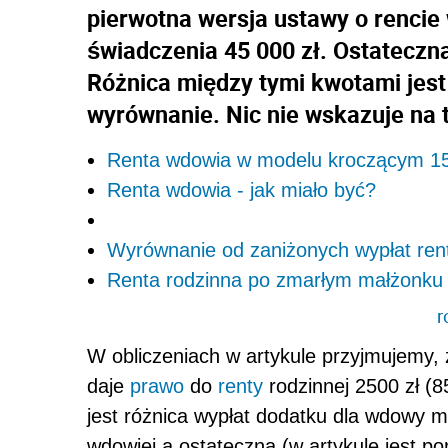
pierwotna wersja ustawy o renci
świadczenia 45 000 zł. Ostateczn
Różnica między tymi kwotami jest 
wyrównanie. Nic nie wskazuje na 
Renta wdowia w modelu kroczącym 
Renta wdowia - jak miało być?
Wyrównanie od zaniżonych wypłat ren
Renta rodzinna po zmarłym małżonku 
r
W obliczeniach w artykule przyjmujemy,
daje
prawo
do
renty
rodzinnej 2500 zł (8
jest różnica wypłat dodatku dla wdowy m
wdowiej a ostateczną (w artykule jest p