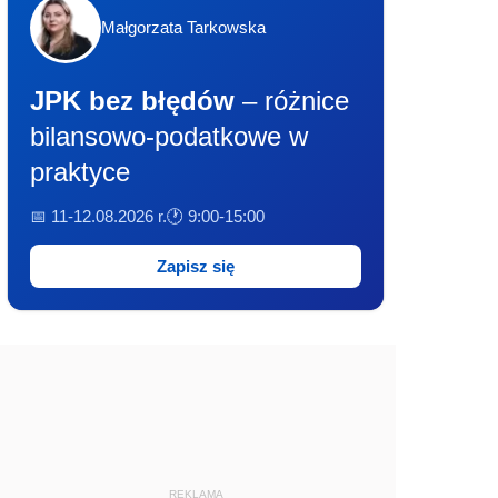
Małgorzata Tarkowska
JPK bez błędów
– różnice
bilansowo-podatkowe w
praktyce
📅 11-12.08.2026 r.
🕐 9:00-15:00
Zapisz się
REKLAMA