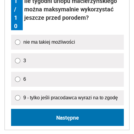
1
Ile tygodni urlopu macierzyńskiego
/
można maksymalnie wykorzystać
1
jeszcze przed porodem?
0
nie ma takiej możliwości
3
6
9 - tylko jeśli pracodawca wyrazi na to zgodę
Następne