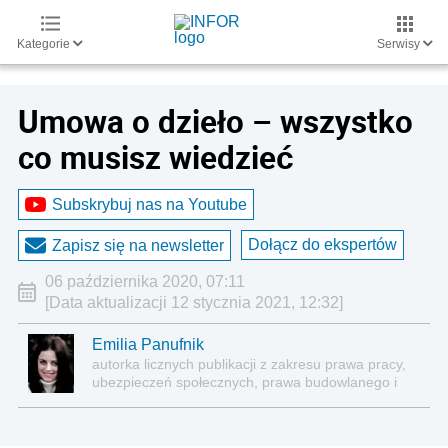
Kategorie
Serwisy
Umowa o dzieło – wszystko
co musisz wiedzieć
Subskrybuj nas na Youtube
Dołącz do ekspertów
Zapisz się na newsletter
06 października 2020, 07:11
[Data aktualizacji 12 stycznia 2021, 12:32]
Emilia Panufnik
autorka licznych publikacji z zakresu prawa pracy,
ubezpieczeń społecznych, prawa budowlanego i
nieruchomości