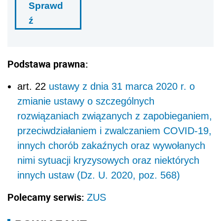
Sprawd
ź
Podstawa prawna:
art. 22
ustawy z dnia 31 marca 2020 r. o
zmianie ustawy o szczeg
ó
lnych
rozwiązaniach związanych z zapobieganiem,
przeciwdziałaniem i zwalczaniem COVID-19,
innych chor
ó
b zakaźnych oraz wywołanych
nimi sytuacji kryzysowych oraz niekt
ó
rych
innych ustaw (Dz. U. 2020, poz. 568)
Polecamy serwis:
ZUS