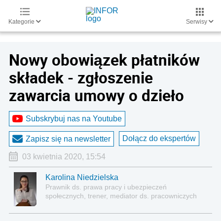
Kategorie
Serwisy
Nowy obowiązek płatników
składek - zgłoszenie
zawarcia umowy o dzieło
Subskrybuj nas na Youtube
Dołącz do ekspertów
Zapisz się na newsletter
03 kwietnia 2020, 15:54
Karolina Niedzielska
Prawnik ds. prawa pracy i ubezpieczeń
społecznych, trener, mediator ds. pracowniczych