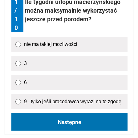
1
Ile tygodni urlopu macierzyńskiego
/
można maksymalnie wykorzystać
1
jeszcze przed porodem?
0
nie ma takiej możliwości
3
6
9 - tylko jeśli pracodawca wyrazi na to zgodę
Następne