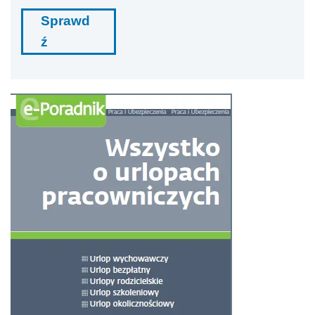
Sprawd
ź