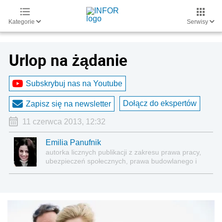
Kategorie
Serwisy
Urlop na żądanie
Subskrybuj nas na Youtube
Dołącz do ekspertów
Zapisz się na newsletter
11 czerwca 2013, 12:32
Emilia Panufnik
autorka licznych publikacji z zakresu prawa pracy,
ubezpieczeń społecznych, prawa budowlanego i
nieruchomości