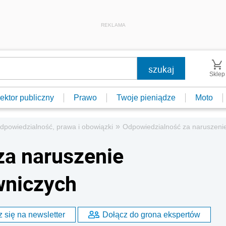
REKLAMA
Sklep
ektor publiczny
Prawo
Twoje pieniądze
Moto
»
dpowiedzialność, prawa i obowiązki
Odpowiedzialność za naruszeni
za naruszenie
wniczych
 się na newsletter
Dołącz do grona ekspertów