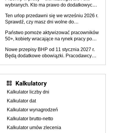
dofinansowań czy refundacji, ale bariery po
wybranych. Kto ma prawo do dodatkowych
stronie systemu i świadomości
15 minut?
pracodawców [WYWIAD]
Ten urlop przedawni się we wrześniu 2026 r.
Sprawdź, czy masz dni wolne do
wykorzystania
Państwo pomoże aktywizować pracowników
50+, kobiety wracające na rynek pracy po
urodzeniu dzieci, osoby przewlekle chore i
Nowe przepisy BHP od 11 stycznia 2027 r.
osoby neuroatypowe. Powstanie Fundusz
Będą dodatkowe obowiązki. Pracodawcy
na rzecz Inkluzywności w Zatrudnianiu?
dostają czas na przygotowanie się do zmian
Kalkulatory
Kalkulator liczby dni
Kalkulator dat
Kalkulator wynagrodzeń
Kalkulator brutto-netto
Kalkulator umów zlecenia