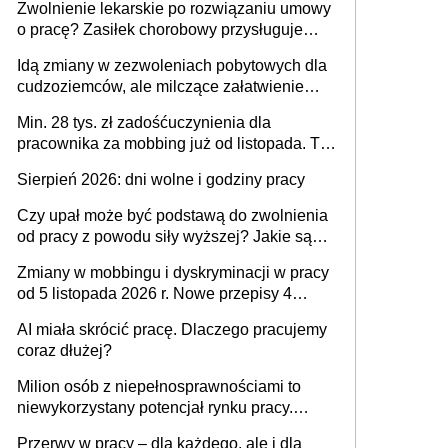
Zwolnienie lekarskie po rozwiązaniu umowy
o pracę? Zasiłek chorobowy przysługuje
tylko w przypadku zachorowania w ciągu 14
Idą zmiany w zezwoleniach pobytowych dla
dni od ustania stosunku pracy
cudzoziemców, ale milczące załatwienie
spraw przewidziano tylko dla wybranych
Min. 28 tys. zł zadośćuczynienia dla
pracownika za mobbing już od listopada. To
także nieuzasadniona krytyka i izolowanie z
Sierpień 2026: dni wolne i godziny pracy
zespołu
Czy upał może być podstawą do zwolnienia
od pracy z powodu siły wyższej? Jakie są
obowiązki pracodawcy
Zmiany w mobbingu i dyskryminacji w pracy
od 5 listopada 2026 r. Nowe przepisy 4
sierpnia zostały ogłoszone w Dzienniku
AI miała skrócić pracę. Dlaczego pracujemy
Ustaw
coraz dłużej?
Milion osób z niepełnosprawnościami to
niewykorzystany potencjał rynku pracy.
Problemem nie jest brak kandydatów,
Przerwy w pracy – dla każdego, ale i dla