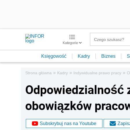
Kategorie
Księgowość
Kadry
Biznes
S
»
»
»
Strona główna
Kadry
Indywidualne prawo pracy
O
Odpowiedzialność 
obowiązków praco
Subskrybuj nas na Youtube
Zapisz